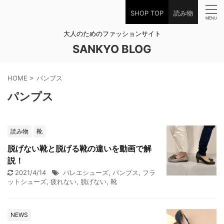
SHOP TOP
読み物
大人のためのファッションサイト
SANKYO BLOG
HOME
>
パンプス
パンプス
読み物
靴
脱げない靴と脱げる靴の違いを動画で解
説！
2021/4/14
バレエシューズ
,
パンプス
,
フラ
ットシューズ
,
疲れない
,
脱げない
,
靴
NEWS