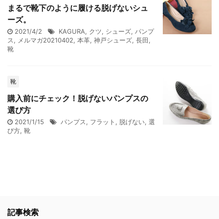
まるで靴下のように履ける脱げないシュ
ーズ。
2021/4/2
KAGURA
,
クツ
,
シューズ
,
パンプ
ス
,
メルマガ20210402
,
本革
,
神戸シューズ
,
長田
,
靴
靴
購入前にチェック！脱げないパンプスの
選び方
2021/1/15
パンプス
,
フラット
,
脱げない
,
選
び方
,
靴
記事検索