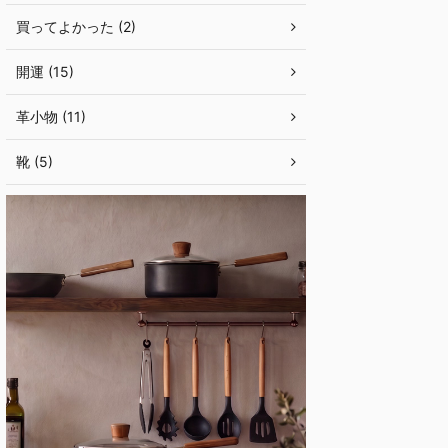
買ってよかった (2)
開運 (15)
革小物 (11)
靴 (5)