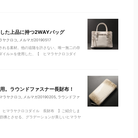
した上品に持つ2WAYバッグ
ラヤクロコ
,
メルマガ20190517
される素材。他の追随を許さない、唯一無二の存
ダイル≫を使用した、【 ヒマラヤクロコダイ
用。ラウンドファスナー長財布！
マラヤクロコ
,
メルマガ20190205
,
ラウンドファ
 ヒマラヤクロコダイル 長財布 】ご紹介しま
を彷彿とさせる、グラデーションが美しいヒマラヤ