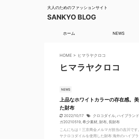
大人のためのファッションサイト
SANKYO BLOG
ホーム
NEWS
HOME
>
ヒマラヤクロコ
ヒマラヤクロコ
NEWS
上品なホワイトカラーの存在感。美
た財布
2022/10/17
クロコダイル
,
ハイブラン
ガ20210519
,
希少素材
,
財布
,
長財布
こんにちは！三京商会メルマガ担当の吉川です
ヤクロコダイルを使用した財布 海外のハイブ