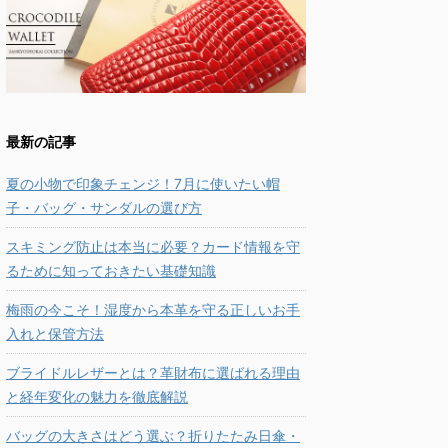
最新の記事
夏の小物で印象チェンジ！7月に使いたい帽
子・バッグ・サンダルの選び方
スキミング防止は本当に必要？カード情報を守
るために知っておきたい基礎知識
梅雨の今こそ！湿度から本革を守る正しいお手
入れと保管方法
ブライドルレザーとは？革財布に選ばれる理由
と経年変化の魅力を徹底解説
バッグの大きさはどう選ぶ？折りたたみ日傘・