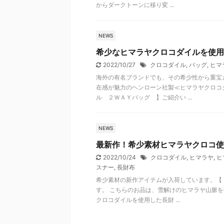
からダークトーンに移り変 ...
NEWS
希少なヒマラヤクロコダイルを使用
2022/10/27
クロコダイル
,
バッグ
,
ヒマ
海外の有名ブランドでも、その希少性から重宝
在感が魅力のヘンローン社製≪ヒマラヤクロコ
ル ２ＷＡＹバッグ 】ご紹介い ...
NEWS
最新作！希少素材ヒマラヤクロコ使
2022/10/24
クロコダイル
,
ヒマラヤ
,
ヒ
スナー
,
長財布
希少素材の新作アイテムが入荷しています。【
す。 こちらのお品は、雪解けのヒマラヤ山脈
クロコダイルを使用した長財 ...