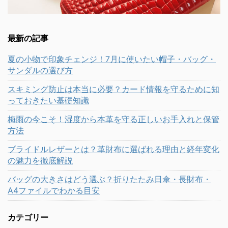
最新の記事
夏の小物で印象チェンジ！7月に使いたい帽子・バッグ・
サンダルの選び方
スキミング防止は本当に必要？カード情報を守るために知
っておきたい基礎知識
梅雨の今こそ！湿度から本革を守る正しいお手入れと保管
方法
ブライドルレザーとは？革財布に選ばれる理由と経年変化
の魅力を徹底解説
バッグの大きさはどう選ぶ？折りたたみ日傘・長財布・
A4ファイルでわかる目安
カテゴリー