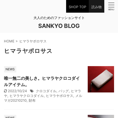
SHOP TOP
読み物
大人のためのファッションサイト
SANKYO BLOG
HOME
>
ヒマラヤポロサス
ヒマラヤポロサス
NEWS
唯一無二の美しさ。ヒマラヤクロコダイ
ルアイテム。
2022/10/24
クロコダイル
,
バッグ
,
ヒマラ
ヤ
,
ヒマラヤクロコダイル
,
ヒマラヤポロサス
,
メル
マガ20210210
,
財布
NEWS