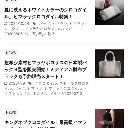
夏に映えるホワイトカラーのクロコダイ
ル。ヒマラヤクロコダイル特集！
2022/10/24
バッグ
,
ヒマラヤ
,
ヒマラヤク
ロコダイル
,
ヒマラヤポロサス
,
メルマガ
20200805
,
ワニ革
,
希少
,
財布
NEWS
超希少素材ヒマラヤポロサスの日本製バ
ッグ３型を販売開始！ミディアム財布ブ
ラックも予約販売スタート！
2020/7/9
クロコダイル
,
スモールクロコダ
イル
,
バッグ
,
ヒマラヤ
,
ヒマラヤクロコダイル
,
ヒ
マラヤポロサス
,
ポロサス
,
メルマガ20200710
NEWS
キングオブクロコダイル！最高級ヒマラ