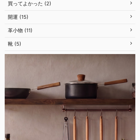
買ってよかった (2)
開運 (15)
革小物 (11)
靴 (5)