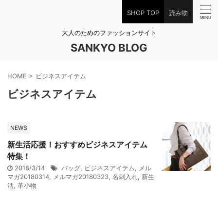
SHOP TOP
読み物
大人のためのファッションサイト
SANKYO BLOG
HOME
>
ビジネスアイテム
ビジネスアイテム
NEWS
新生活応援！おすすめビジネスアイテム
特集！
2018/3/14
バッグ
,
ビジネスアイテム
,
メル
マガ20180314
,
メルマガ20180323
,
名刺入れ
,
新生
活
,
革小物