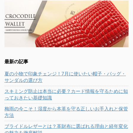
最新の記事
夏の小物で印象チェンジ！7月に使いたい帽子・バッグ・
サンダルの選び方
スキミング防止は本当に必要？カード情報を守るために知
っておきたい基礎知識
梅雨の今こそ！湿度から本革を守る正しいお手入れと保管
方法
ブライドルレザーとは？革財布に選ばれる理由と経年変化
の魅力を徹底解説