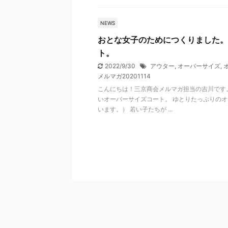
NEWS
おとな女子のためにつくりました。
ト。
2022/9/30
アウター
,
オーバーサイズ
,
メルマガ20201114
こんにちは！三京商会メルマガ担当の吉川です
いオーバーサイズコート。 ゆとりたっぷりの
います。） 若い子たちが ...