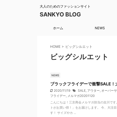
大人のためのファッションサイト
SANKYO BLOG
ホーム
NEWS
HOME
>
ビッグシルエット
ビッグシルエット
NEWS
ブラックフライデーで衝撃SALE
2020/11/19
SALE
,
アウター
,
オーバーサ
フライデー
,
メルマガ20201120
こんにちは！三京商会メルマガ担当の吉川です。
トがお買い得！」をお届けします。 今、大注目
す！ サイズやカ ...