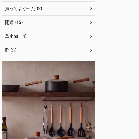
買ってよかった (2)
開運 (15)
革小物 (11)
靴 (5)