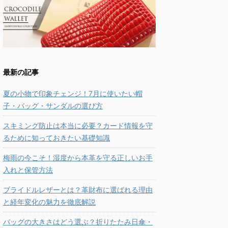
最新の記事
夏の小物で印象チェンジ！7月に使いたい帽
子・バッグ・サンダルの選び方
スキミング防止は本当に必要？カード情報を守
るために知っておきたい基礎知識
梅雨の今こそ！湿度から本革を守る正しいお手
入れと保管方法
ブライドルレザーとは？革財布に選ばれる理由
と経年変化の魅力を徹底解説
バッグの大きさはどう選ぶ？折りたたみ日傘・