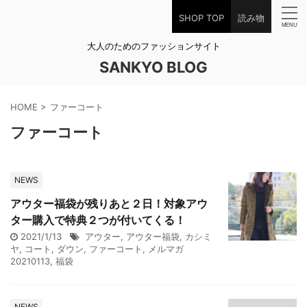
SHOP TOP
読み物
大人のためのファッションサイト
SANKYO BLOG
HOME
>
ファーコート
ファーコート
NEWS
アウター福袋が残りあと２日！対象アウ
ター購入で特典２つが付いてくる！
2021/1/13
アウター
,
アウター福袋
,
カシミ
ヤ
,
コート
,
ダウン
,
ファーコート
,
メルマガ
20210113
,
福袋
NEWS