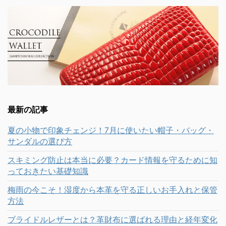
最新の記事
夏の小物で印象チェンジ！7月に使いたい帽子・バッグ・
サンダルの選び方
スキミング防止は本当に必要？カード情報を守るために知
っておきたい基礎知識
梅雨の今こそ！湿度から本革を守る正しいお手入れと保管
方法
ブライドルレザーとは？革財布に選ばれる理由と経年変化