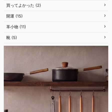
買ってよかった (2)
開運 (15)
革小物 (11)
靴 (5)