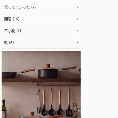
買ってよかった (2)
開運 (15)
革小物 (11)
靴 (5)