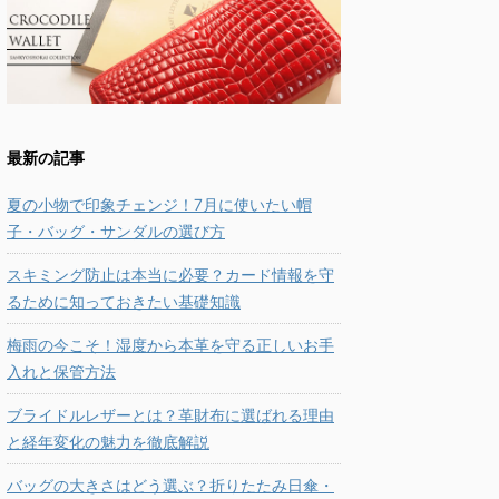
最新の記事
夏の小物で印象チェンジ！7月に使いたい帽
子・バッグ・サンダルの選び方
スキミング防止は本当に必要？カード情報を守
るために知っておきたい基礎知識
梅雨の今こそ！湿度から本革を守る正しいお手
入れと保管方法
ブライドルレザーとは？革財布に選ばれる理由
と経年変化の魅力を徹底解説
バッグの大きさはどう選ぶ？折りたたみ日傘・