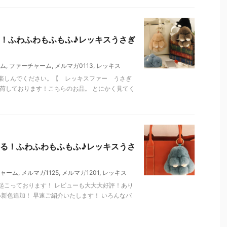
！ふわふわもふもふ♪レッキスうさぎ
ム
,
ファーチャーム
,
メルマガ0113
,
レッキス
楽しんでください。【 レッキスファー うさぎ
荷しております！こちらのお品。 とにかく見てく
る！ふわふわもふもふ♪レッキスうさ
ャーム
,
メルマガ1125
,
メルマガ1201
,
レッキス
起こっております！ レビューも大大大好評！あり
い新色追加！ 早速ご紹介いたします！ いろんなバ