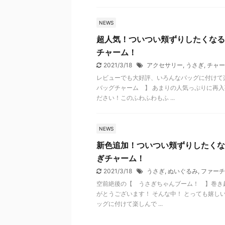
NEWS
超人気！ついつい頬ずりしたくなる
チャーム！
2021/3/18
アクセサリー
,
うさぎ
,
チャー
レビューでも大好評、いろんなバッグに付けて
バッグチャーム 】 あまりの人気っぷりに再入
ださい！このふわふわもふ ...
NEWS
新色追加！ついつい頬ずりしたくな
ぎチャーム！
2021/3/18
うさぎ
,
ぬいぐるみ
,
ファーチ
空前絶後の【 うさぎちゃんブーム！ 】巻き
がとうございます！ そんな中！ とっても嬉し
ッグに付けて楽しんで ...