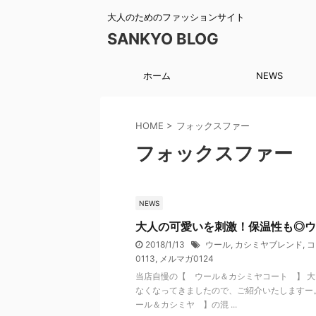
大人のためのファッションサイト
SANKYO BLOG
ホーム
NEWS
HOME
>
フォックスファー
フォックスファー
NEWS
大人の可愛いを刺激！保温性も◎ウ
2018/1/13
ウール
,
カシミヤブレンド
,
コ
0113
,
メルマガ0124
当店自慢の【 ウール＆カシミヤコート 】 
なくなってきましたので、ご紹介いたしますー
ール＆カシミヤ 】の混 ...