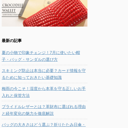
最新の記事
夏の小物で印象チェンジ！7月に使いたい帽
子・バッグ・サンダルの選び方
スキミング防止は本当に必要？カード情報を守
るために知っておきたい基礎知識
梅雨の今こそ！湿度から本革を守る正しいお手
入れと保管方法
ブライドルレザーとは？革財布に選ばれる理由
と経年変化の魅力を徹底解説
バッグの大きさはどう選ぶ？折りたたみ日傘・