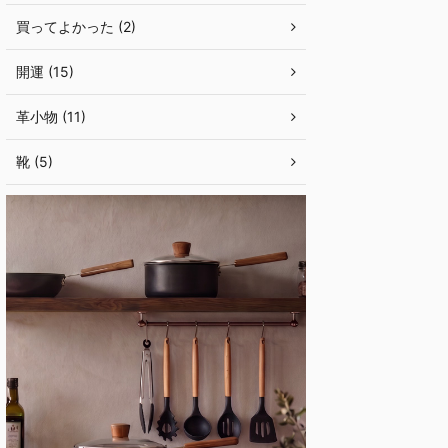
買ってよかった (2)
開運 (15)
革小物 (11)
靴 (5)