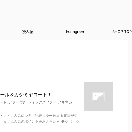
読み物
Instagram
SHOP TOP
ール＆カシミヤコート！
ート
,
ファー付き
,
フォックスファー
,
メルマガ
大・大・大人気につき、完売カラー続出＆在庫が少
。 まずは人気のポイントをおさらい☆ ◆◇【 ウ