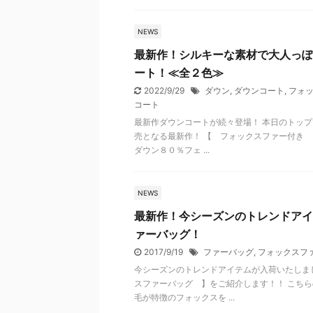
NEWS
最新作！シルキーな素材で大人っぽ
ート！≪全２色≫
2022/9/29
ダウン
,
ダウンコート
,
フォ
コート
最新作ダウンコートが続々登場！ 本日のトップ
売となる最新作！ 【 フォックスファー付き 
ダウン８０％フェ ...
NEWS
最新作！今シーズンのトレンドアイ
ァーバッグ！
2017/9/19
ファーバッグ
,
フォックスフ
今シーズンのトレンドアイテムが入荷いたしま
スファーバッグ 】をご紹介します！！ こちら
毛が特徴のフォックスを ...