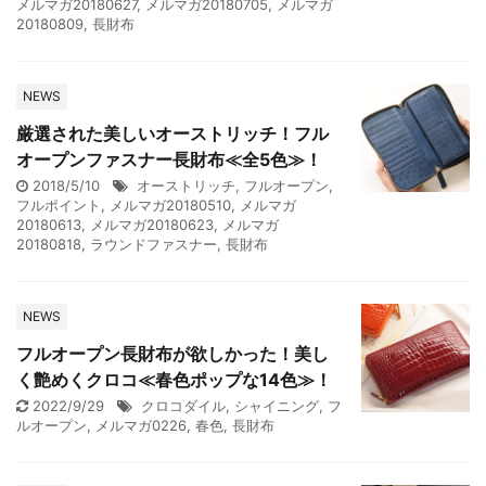
メルマガ20180627
,
メルマガ20180705
,
メルマガ
20180809
,
長財布
NEWS
厳選された美しいオーストリッチ！フル
オープンファスナー長財布≪全5色≫！
2018/5/10
オーストリッチ
,
フルオープン
,
フルポイント
,
メルマガ20180510
,
メルマガ
20180613
,
メルマガ20180623
,
メルマガ
20180818
,
ラウンドファスナー
,
長財布
NEWS
フルオープン長財布が欲しかった！美し
く艶めくクロコ≪春色ポップな14色≫！
2022/9/29
クロコダイル
,
シャイニング
,
フ
ルオープン
,
メルマガ0226
,
春色
,
長財布