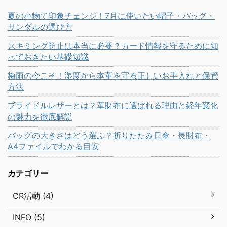
夏の小物で印象チェンジ！7月に使いたい帽子・バッグ・
サンダルの選び方
スキミング防止は本当に必要？カード情報を守るために知
っておきたい基礎知識
梅雨の今こそ！湿度から本革を守る正しいお手入れと保管
方法
ブライドルレザーとは？革財布に選ばれる理由と経年変化
の魅力を徹底解説
バッグの大きさはどう選ぶ？折りたたみ日傘・長財布・
A4ファイルでわかる目安
カテゴリー
CR活動 (4)
INFO (5)