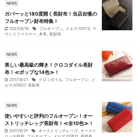
NEWS
ガバーッと180度開く長財布！当店自慢の
フルオープン財布特集！
2023/6/16
フルオープン
,
メルマガ0113
,
ラ
ウンドファスナー
,
本革
,
長財布
NEWS
美しい最高級の輝き！クロコダイル長財
布！≪ポップな14色≫！
2017/9/27
クロコダイル
,
フルオープン
,
メ
ルマガ0927
,
長財布
NEWS
使いやすいと評判のフルオープン！オー
ストリッチレッグ長財布！≪全10色≫！
2017/8/31
オーストリッチレッグ
,
オースト
リッチ財布
,
フルオープン
,
メルマガ0831
,
長財布