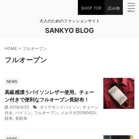
SHOP TOP
読み物
大人のためのファッションサイト
SANKYO BLOG
HOME
>
フルオープン
フルオープン
NEWS
高級感漂うパイソンレザー使用。チェー
ン付きで便利なフルオープン長財布！
2019/4/25
ダイヤモンドパイソン
,
チェーン
付き
,
パイソン
,
フルオープン
,
メルマガ20190425
,
財布
,
長財布
NEWS