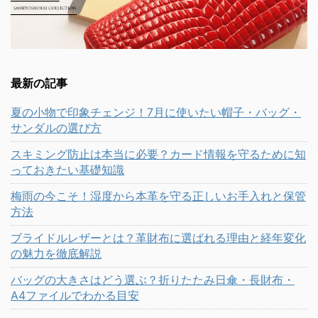
最新の記事
夏の小物で印象チェンジ！7月に使いたい帽子・バッグ・
サンダルの選び方
スキミング防止は本当に必要？カード情報を守るために知
っておきたい基礎知識
梅雨の今こそ！湿度から本革を守る正しいお手入れと保管
方法
ブライドルレザーとは？革財布に選ばれる理由と経年変化
の魅力を徹底解説
バッグの大きさはどう選ぶ？折りたたみ日傘・長財布・
A4ファイルでわかる目安