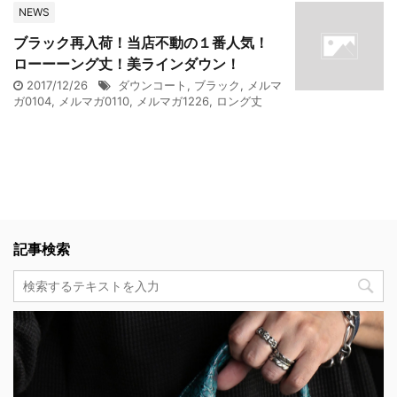
NEWS
ブラック再入荷！当店不動の１番人気！
ローーーング丈！美ラインダウン！
2017/12/26
ダウンコート
,
ブラック
,
メルマ
ガ0104
,
メルマガ0110
,
メルマガ1226
,
ロング丈
記事検索