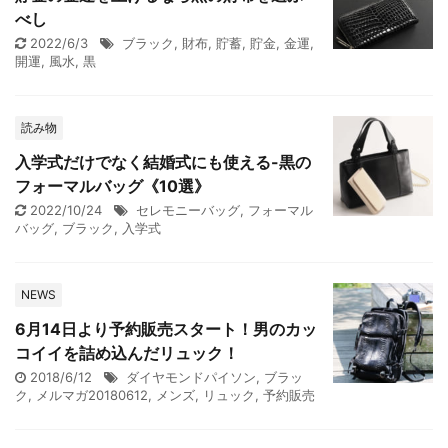
べし
2022/6/3
ブラック
,
財布
,
貯蓄
,
貯金
,
金運
,
開運
,
風水
,
黒
読み物
入学式だけでなく結婚式にも使える-黒の
フォーマルバッグ《10選》
2022/10/24
セレモニーバッグ
,
フォーマル
バッグ
,
ブラック
,
入学式
NEWS
6月14日より予約販売スタート！男のカッ
コイイを詰め込んだリュック！
2018/6/12
ダイヤモンドパイソン
,
ブラッ
ク
,
メルマガ20180612
,
メンズ
,
リュック
,
予約販売