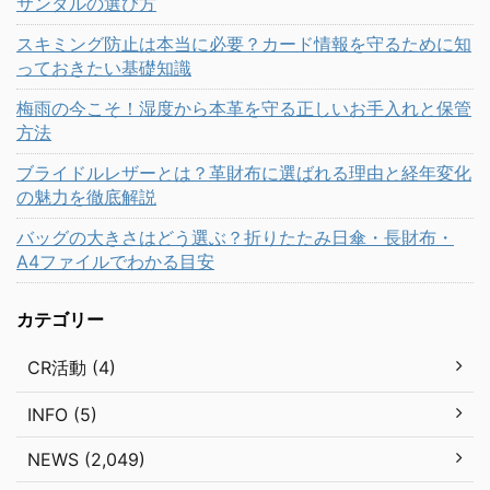
サンダルの選び方
スキミング防止は本当に必要？カード情報を守るために知
っておきたい基礎知識
梅雨の今こそ！湿度から本革を守る正しいお手入れと保管
方法
ブライドルレザーとは？革財布に選ばれる理由と経年変化
の魅力を徹底解説
バッグの大きさはどう選ぶ？折りたたみ日傘・長財布・
A4ファイルでわかる目安
カテゴリー
CR活動 (4)
INFO (5)
NEWS (2,049)