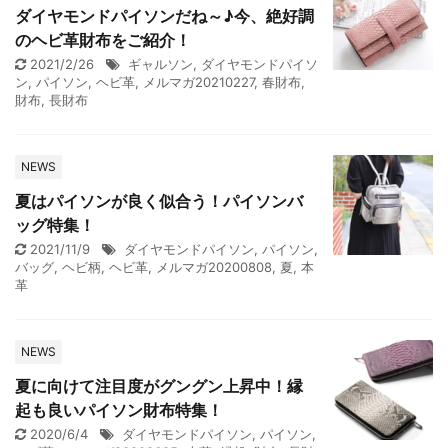
ダイヤモンドパイソンだね～♪今、絶好調
のヘビ革財布をご紹介！
2021/2/26
ギャルソン
,
ダイヤモンドパイソ
ン
,
パイソン
,
ヘビ革
,
メルマガ20210227
,
春財布
,
財布
,
長財布
NEWS
夏はパイソンが良く似合う！パイソンバ
ッグ特集！
2021/11/9
ダイヤモンドパイソン
,
パイソン
,
バッグ
,
ヘビ柄
,
ヘビ革
,
メルマガ20200808
,
夏
,
本
革
NEWS
夏に向けて注目度がグングン上昇中！縁
起も良いパイソン財布特集！
2020/6/4
ダイヤモンドパイソン
,
パイソン
,