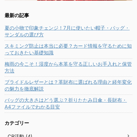
最新の記事
夏の小物で印象チェンジ！7月に使いたい帽子・バッグ・
サンダルの選び方
スキミング防止は本当に必要？カード情報を守るために知
っておきたい基礎知識
梅雨の今こそ！湿度から本革を守る正しいお手入れと保管
方法
ブライドルレザーとは？革財布に選ばれる理由と経年変化
の魅力を徹底解説
バッグの大きさはどう選ぶ？折りたたみ日傘・長財布・
A4ファイルでわかる目安
カテゴリー
CR活動 (4)