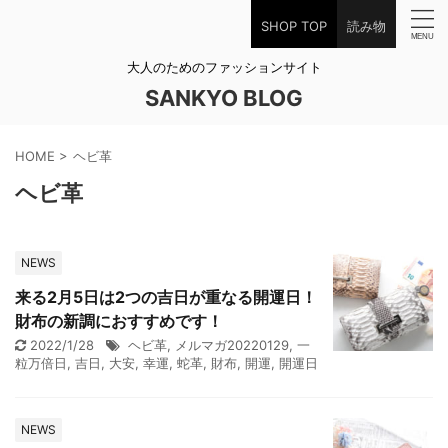
SHOP TOP
読み物
大人のためのファッションサイト
SANKYO BLOG
HOME
>
ヘビ革
ヘビ革
NEWS
来る2月5日は2つの吉日が重なる開運日！
財布の新調におすすめです！
2022/1/28
ヘビ革
,
メルマガ20220129
,
一
粒万倍日
,
吉日
,
大安
,
幸運
,
蛇革
,
財布
,
開運
,
開運日
NEWS