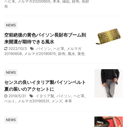
ヘビ革
,
メルマガ20200605
,
本革
,
縁起
,
財布
,
長財
布
NEWS
空前絶後の黄色パイソン長財布ブーム到
来開運が期待できる風水
2022/10/3
パイソン
,
ヘビ革
,
メルマガ
20190608
,
メルマガ20190615
,
財布
,
風水
,
黄色
NEWS
センスの良いイタリア製パイソンベルト
夏の装いのアクセントに
2019/5/31
イタリア製
,
パイソン
,
ヘビ革
,
ベルト
,
メルマガ20190531
,
メンズ
,
本革
NEWS