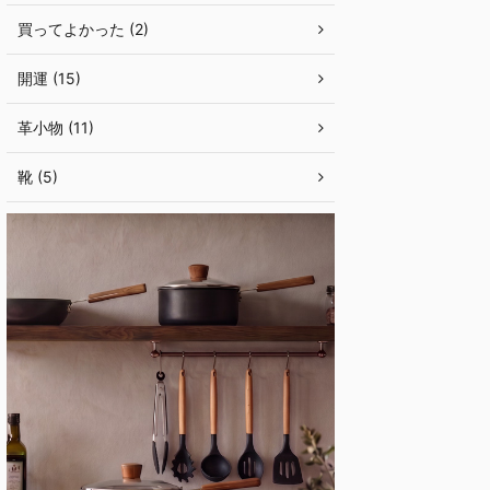
買ってよかった (2)
開運 (15)
革小物 (11)
靴 (5)