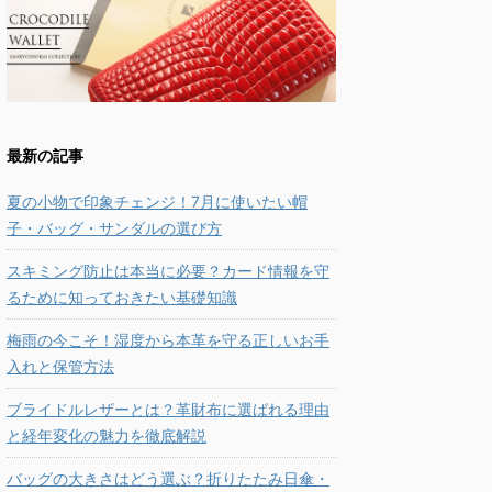
最新の記事
夏の小物で印象チェンジ！7月に使いたい帽
子・バッグ・サンダルの選び方
スキミング防止は本当に必要？カード情報を守
るために知っておきたい基礎知識
梅雨の今こそ！湿度から本革を守る正しいお手
入れと保管方法
ブライドルレザーとは？革財布に選ばれる理由
と経年変化の魅力を徹底解説
バッグの大きさはどう選ぶ？折りたたみ日傘・