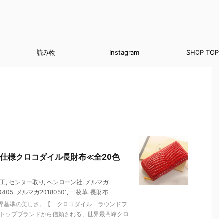
読み物
Instagram
SHOP TOP
仕様クロコダイル長財布≪全20色
工
,
センター取り
,
ヘンローン社
,
メルマガ
0405
,
メルマガ20180501
,
一枚革
,
長財布
界基準の美しさ。【 クロコダイル ラウンドフ
のトップブランドから信頼される、世界最高峰クロ