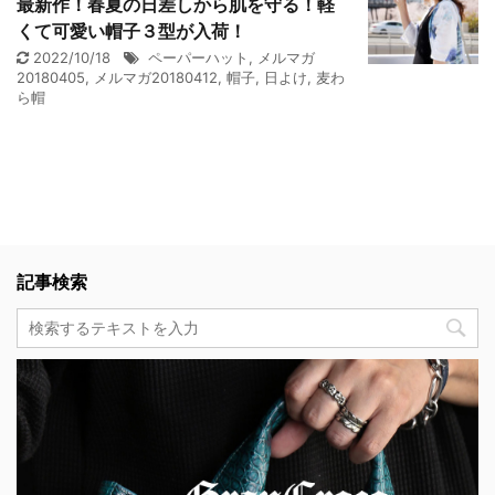
最新作！春夏の日差しから肌を守る！軽
くて可愛い帽子３型が入荷！
2022/10/18
ペーパーハット
,
メルマガ
20180405
,
メルマガ20180412
,
帽子
,
日よけ
,
麦わ
ら帽
記事検索