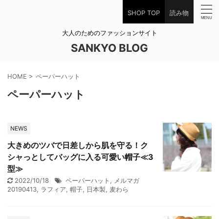
SHOP TOP
読み物
大人のためのファッションサイト
SANKYO BLOG
HOME
>
ペーパーハット
ペーパーハット
NEWS
大きめのツバで日差しから肌を守る！ク
シャっとしてバッグに入る可愛い帽子≪3
型≫
2022/10/18
ペーパーハット
,
メルマガ
20190413
,
ラフィア
,
帽子
,
日本製
,
麦わら