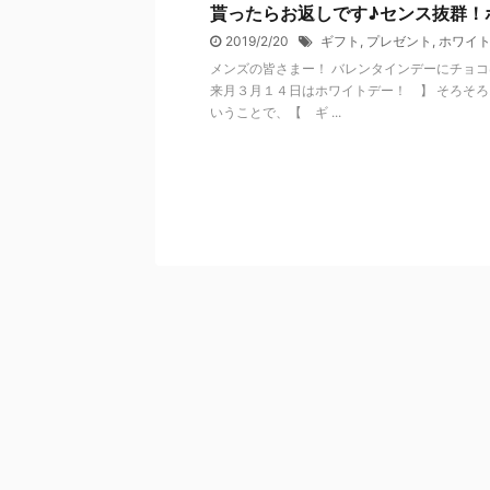
貰ったらお返しです♪センス抜群！
2019/2/20
ギフト
,
プレゼント
,
ホワイ
メンズの皆さまー！ バレンタインデーにチョ
来月３月１４日はホワイトデー！ 】 そろそろ
いうことで、【 ギ ...