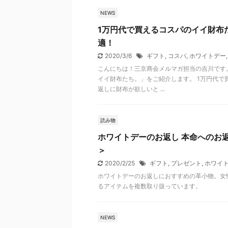
NEWS
1万円代で買えるコスパのイイ財布
適！
2020/3/6
ギフト
,
コスパ
,
ホワイトデー
こんにちは！三京商会メルマガ担当の吉川です
イイ財布たち。」をご紹介します。 1万円代で
返しに財布が欲しいと ...
読み物
ホワイトデーのお返し 本命へのお返
＞
2020/2/25
ギフト
,
プレゼント
,
ホワイ
ホワイトデーのお返しにおすすめの革小物。女
るアイテムを複数取り扱っています。
NEWS