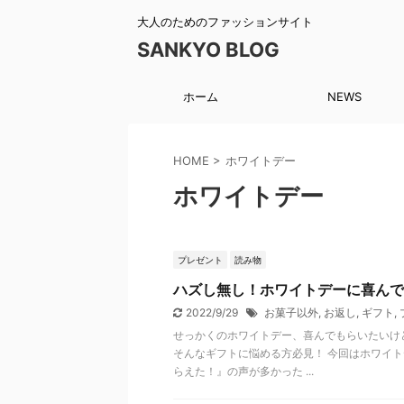
大人のためのファッションサイト
SANKYO BLOG
ホーム
NEWS
HOME
>
ホワイトデー
ホワイトデー
プレゼント
読み物
ハズし無し！ホワイトデーに喜んで
2022/9/29
お菓子以外
,
お返し
,
ギフト
,
せっかくのホワイトデー、喜んでもらいたいけ
そんなギフトに悩める方必見！ 今回はホワイ
らえた！』の声が多かった ...