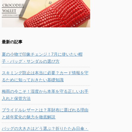
最新の記事
夏の小物で印象チェンジ！7月に使いたい帽
子・バッグ・サンダルの選び方
スキミング防止は本当に必要？カード情報を守
るために知っておきたい基礎知識
梅雨の今こそ！湿度から本革を守る正しいお手
入れと保管方法
ブライドルレザーとは？革財布に選ばれる理由
と経年変化の魅力を徹底解説
バッグの大きさはどう選ぶ？折りたたみ日傘・