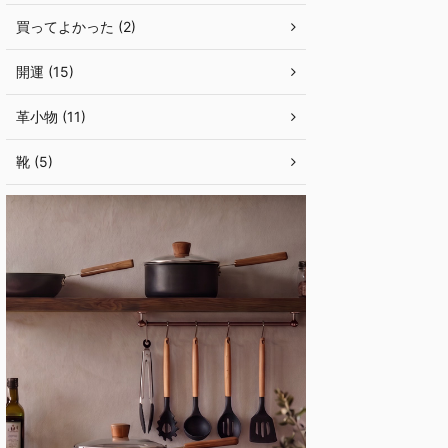
買ってよかった (2)
開運 (15)
革小物 (11)
靴 (5)