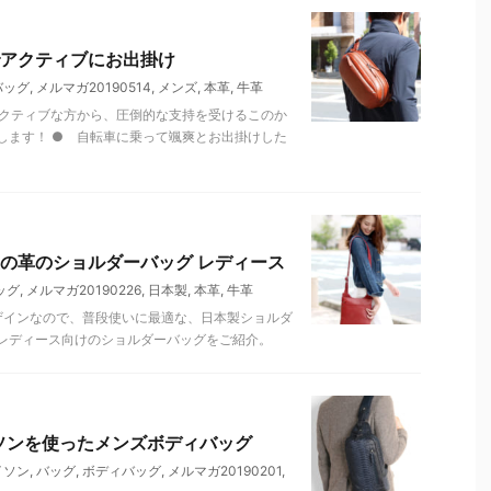
アクティブにお出掛け
バッグ
,
メルマガ20190514
,
メンズ
,
本革
,
牛革
りアクティブな方から、圧倒的な支持を受けるこのか
します！ ● 自転車に乗って颯爽とお出掛けした
の革のショルダーバッグ レディース
ッグ
,
メルマガ20190226
,
日本製
,
本革
,
牛革
ザインなので、普段使いに最適な、日本製ショルダ
レディース向けのショルダーバッグをご紹介。
ソンを使ったメンズボディバッグ
イソン
,
バッグ
,
ボディバッグ
,
メルマガ20190201
,