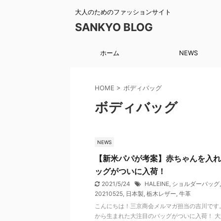
大人のためのファッションサイト
SANKYO BLOG
ホーム
NEWS
HOME
>
ボディバッグ
ボディバッグ
NEWS
【新米パパが考案】赤ちゃんを入れ
ッグがついに入荷！
2021/5/24
HALEINE
,
ショルダーバッグ
20210525
,
日本製
,
栃木レザー
,
牛革
こんにちは！三京商会メルマガ担当の吉川です
から生まれた大注目のバッグがついに入荷！ 