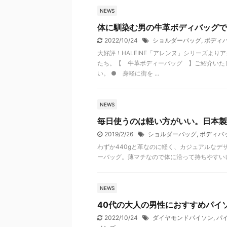
NEWS
体に馴染む男の牛革ボディバッグで
2022/10/24
ショルダーバッグ
,
ボディ
大好評！HALEINE「アレンヌ」シリーズよ
たち。【 牛革ボディーバッグ 】ご紹介いた
い。 ● 身軽に街を ...
NEWS
毎日使うのは軽い方がいい。日本製
2019/2/26
ショルダーバッグ
,
ボディバ
わずか440gと革なのに軽く、カジュアルなデ
ーバッグ。薄マチなので体に沿って持ちやすい
NEWS
40代の大人の男性におすすめパイ
2022/10/24
ダイヤモンドパイソン
,
パ