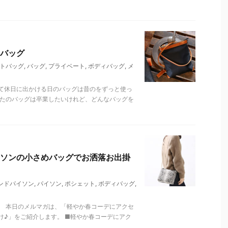
バッグ
トバッグ
,
バッグ
,
プライベート
,
ボディバッグ
,
メ
て休日に出かける日のバッグは昔のをずっと使っ
くたのバッグは卒業したいけれど、どんなバッグを
ソンの小さめバッグでお洒落お出掛
ンドパイソン
,
パイソン
,
ポシェット
,
ボディバッグ
,
。 本日のメルマガは、「軽やか春コーデにアクセ
け♪」をご紹介します。 ■軽やか春コーデにアク