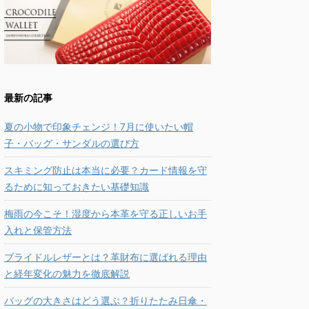
最新の記事
夏の小物で印象チェンジ！7月に使いたい帽
子・バッグ・サンダルの選び方
スキミング防止は本当に必要？カード情報を守
るために知っておきたい基礎知識
梅雨の今こそ！湿度から本革を守る正しいお手
入れと保管方法
ブライドルレザーとは？革財布に選ばれる理由
と経年変化の魅力を徹底解説
バッグの大きさはどう選ぶ？折りたたみ日傘・