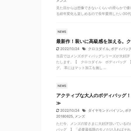
メンズ
見た目からは想像できないくらいの滑らかで優
る経年変化も楽しめるので長年愛用したい30代
NEWS
最新作！装いに高級感を加える。ク
2022/10/24
クロコダイル
,
ボディバッ
当店ではメンズボディバッグシリーズが大好評
たします。【 クロコダイル ボディバッグ 
グ。 革にはマット加工を施し ...
NEWS
アクティブな大人のボディバッグ！
≫
2022/10/24
ダイヤモンドパイソン
,
ボ
20180625
,
メンズ
ただ今、メンズの皆さまに大好評頂いているの
バッグ 】 「必要最低限のモノだけ入ればそれ