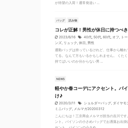
が待望の入荷！通常発送い ...
バッグ
読み物
コレが正解！男性が休日に持つべき
2023/6/16
40代
,
50代
,
60代
,
オフ
,
トー
ンズ
,
リュック
,
休日
,
男性
通勤バッグは持っているけれど、仕事から離れ
てる。なんて方もいるかもしれません。 くた
持てばいいのか分からない男 ...
NEWS
軽やか春コーデにアクセント。パイ
け♪
2020/3/11
ショルダーバッグ
,
ダイヤモ
ミニバッグ
,
メルマガ20200312
こんにちは！三京商会メルマガ担当の吉川です
ント。パイソンの小さめバッグでお洒落お出掛
セント。パイソンの小さめ ...