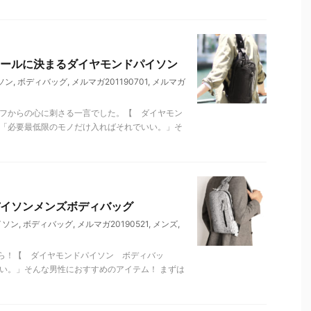
ールに決まるダイヤモンドパイソン
ソン
,
ボディバッグ
,
メルマガ201190701
,
メルマガ
ッフからの心に刺さる一言でした。【 ダイヤモン
 「必要最低限のモノだけ入ればそれでいい。」そ
イソンメンズボディバッグ
イソン
,
ボディバッグ
,
メルマガ20190521
,
メンズ
,
ら！【 ダイヤモンドパイソン ボディバッ
い。」そんな男性におすすめのアイテム！ まずは