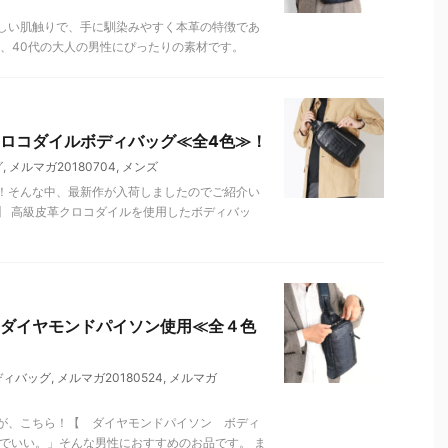
しい肌触りで、手に馴染みやすく本革の特徴であ
、40代の大人の男性にぴったりの素材です。
ロコダイルボディバッグ≪全4色≫！
グ
,
メルマガ20180704
,
メンズ
！そんな中、最新作が入荷しましたのでご紹介い
】 高級皮革クロコダイルを使用したボディバッ
ダイヤモンドパイソン使用≪全４色
ディバッグ
,
メルマガ20180524
,
メルマガ
が、こちら！【 ダイヤモンドパイソン ボディ
でいい。」そんな男性におすすめのお品です。 ま