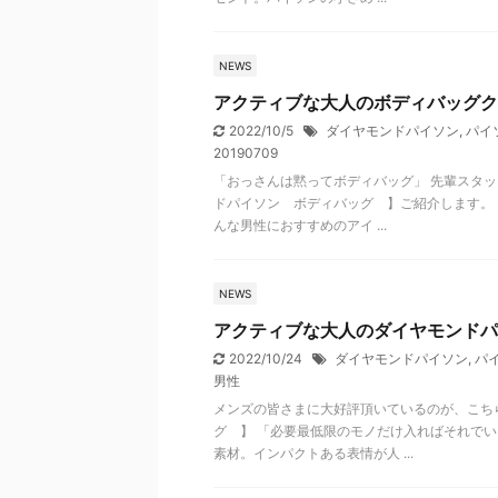
NEWS
アクティブな大人のボディバッグク
2022/10/5
ダイヤモンドパイソン
,
パイ
20190709
「おっさんは黙ってボディバッグ」 先輩スタ
ドパイソン ボディバッグ 】ご紹介します。
んな男性におすすめのアイ ...
NEWS
アクティブな大人のダイヤモンドパ
2022/10/24
ダイヤモンドパイソン
,
パ
男性
メンズの皆さまに大好評頂いているのが、こち
グ 】 「必要最低限のモノだけ入ればそれでい
素材。インパクトある表情が人 ...