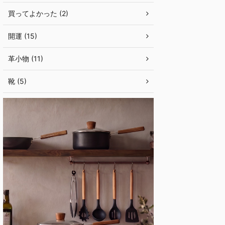
買ってよかった (2)
開運 (15)
革小物 (11)
靴 (5)