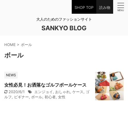
SHOP TOP
読み物
大人のためのファッションサイト
SANKYO BLOG
HOME
>
ボール
ボール
NEWS
女性必見！お洒落なゴルフボールケース
2020/6/1
エンジョイ
,
おしゃれ
,
ケース
,
ゴ
ルフ
,
ビギナー
,
ボール
,
初心者
,
女性