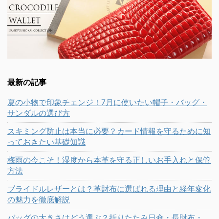
最新の記事
夏の小物で印象チェンジ！7月に使いたい帽子・バッグ・
サンダルの選び方
スキミング防止は本当に必要？カード情報を守るために知
っておきたい基礎知識
梅雨の今こそ！湿度から本革を守る正しいお手入れと保管
方法
ブライドルレザーとは？革財布に選ばれる理由と経年変化
の魅力を徹底解説
バッグの大きさはどう選ぶ？折りたたみ日傘・長財布・