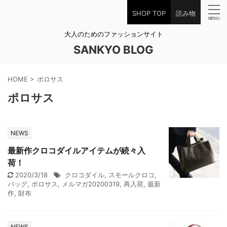
SHOP TOP
読み物
大人のためのファッションサイト
SANKYO BLOG
HOME
>
ポロサス
ポロサス
NEWS
最新作クロコダイルアイテムが続々入
荷！
2020/3/18
クロコダイル
,
スモールクロコ
,
バッグ
,
ポロサス
,
メルマガ20200319
,
再入荷
,
最新
作
,
財布
NEWS