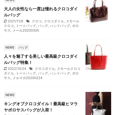
大人の女性なら一度は憧れるクロコダイ
ルバッグ
2021/11/8
クロコ
,
クロコダイル
,
スモール
クロコ
,
トートバッグ
,
バッグ
,
ハンドバッグ
,
ポロ
サス
,
メール20200305
NEWS
バッグ
人々を魅了する美しい最高級クロコダイ
ルバッグ特集！
2022/10/24
クロコダイル
,
スモールクロコ
ダイル
,
トートバッグ
,
バッグ
,
ハンドバッグ
,
ポロ
サス
,
メルマガ20200224
NEWS
キングオブクロコダイル！最高級ヒマラ
ヤポロサスバッグが入荷！