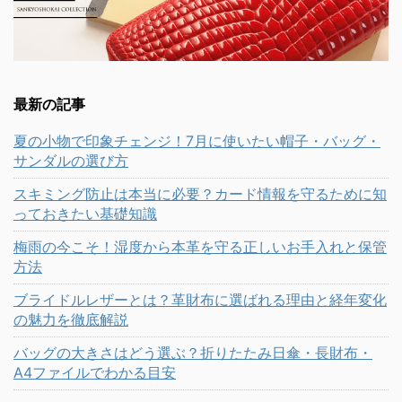
最新の記事
夏の小物で印象チェンジ！7月に使いたい帽子・バッグ・
サンダルの選び方
スキミング防止は本当に必要？カード情報を守るために知
っておきたい基礎知識
梅雨の今こそ！湿度から本革を守る正しいお手入れと保管
方法
ブライドルレザーとは？革財布に選ばれる理由と経年変化
の魅力を徹底解説
バッグの大きさはどう選ぶ？折りたたみ日傘・長財布・
A4ファイルでわかる目安