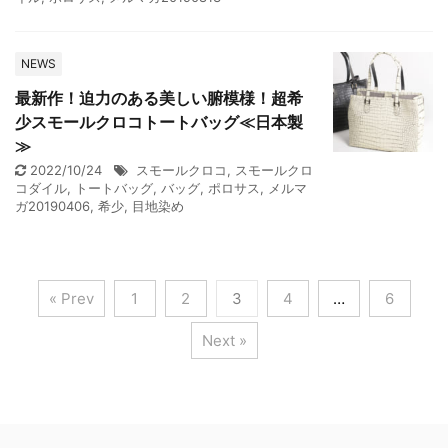
NEWS
最新作！迫力のある美しい腑模様！超希
少スモールクロコトートバッグ≪日本製
≫
2022/10/24
スモールクロコ
,
スモールクロ
コダイル
,
トートバッグ
,
バッグ
,
ポロサス
,
メルマ
ガ20190406
,
希少
,
目地染め
« Prev
1
2
3
4
…
6
Next »