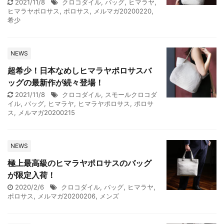
2021/11/8
クロコダイル
,
バッグ
,
ヒマラヤ
,
ヒマラヤポロサス
,
ポロサス
,
メルマガ20200220
,
希少
NEWS
超希少！日本なめしヒマラヤポロサスバ
ッグの最新作が続々登場！
2021/11/8
クロコダイル
,
スモールクロコダ
イル
,
バッグ
,
ヒマラヤ
,
ヒマラヤポロサス
,
ポロサ
ス
,
メルマガ20200215
NEWS
極上最高級のヒマラヤポロサスのバッグ
が限定入荷！
2020/2/6
クロコダイル
,
バッグ
,
ヒマラヤ
,
ポロサス
,
メルマガ20200206
,
メンズ