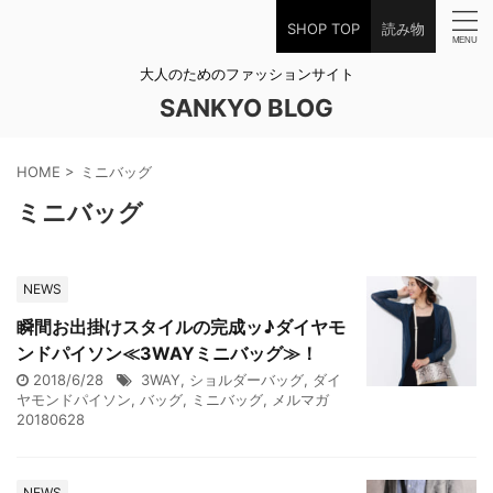
SHOP TOP
読み物
大人のためのファッションサイト
SANKYO BLOG
HOME
>
ミニバッグ
ミニバッグ
NEWS
瞬間お出掛けスタイルの完成ッ♪ダイヤモ
ンドパイソン≪3WAYミニバッグ≫！
2018/6/28
3WAY
,
ショルダーバッグ
,
ダイ
ヤモンドパイソン
,
バッグ
,
ミニバッグ
,
メルマガ
20180628
NEWS