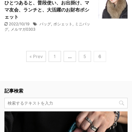
ひとつあると、普段使い、お出掛け、マ
マ友会、ランチと、大活躍のお財布ポシ
ェット
2022/10/19
バッグ
,
ポシェット
,
ミニバッ
グ
,
メルマガ0303
« Prev
1
…
5
6
記事検索