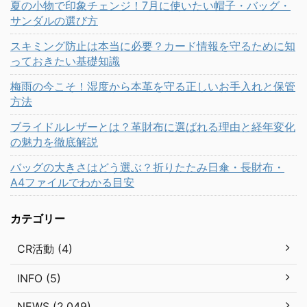
夏の小物で印象チェンジ！7月に使いたい帽子・バッグ・
サンダルの選び方
スキミング防止は本当に必要？カード情報を守るために知
っておきたい基礎知識
梅雨の今こそ！湿度から本革を守る正しいお手入れと保管
方法
ブライドルレザーとは？革財布に選ばれる理由と経年変化
の魅力を徹底解説
バッグの大きさはどう選ぶ？折りたたみ日傘・長財布・
A4ファイルでわかる目安
カテゴリー
CR活動 (4)
INFO (5)
NEWS (2,049)