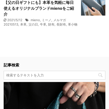
【父の日ギフトにも】本革を気軽に毎日
使えるオリジナルブランドmienoをご紹
介
2021/5/12
mieno
,
ミーノ
,
メルマガ
20210513
,
本革
,
父の日
,
牛革
,
財布
,
長財布
,
革小物
記事検索