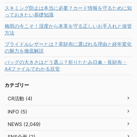
スキミング防止は本当に必要？カード情報を守るために知
っておきたい基礎知識
梅雨の今こそ！湿度から本革を守る正しいお手入れと保管
方法
ブライドルレザーとは？革財布に選ばれる理由と経年変化
の魅力を徹底解説
バッグの大きさはどう選ぶ？折りたたみ日傘・長財布・
A4ファイルでわかる目安
カテゴリー
CR活動 (4)
INFO (5)
NEWS (2,049)
SNS企画 (2)