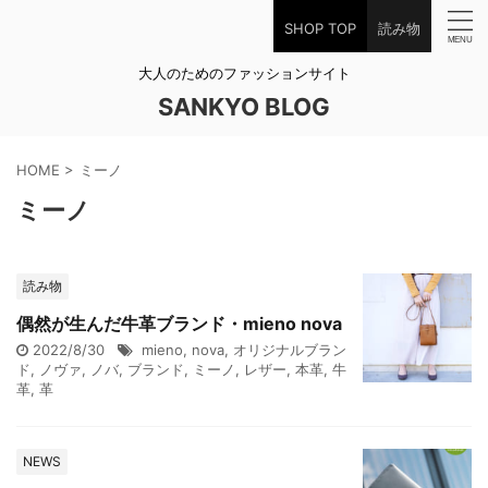
SHOP TOP
読み物
大人のためのファッションサイト
SANKYO BLOG
HOME
>
ミーノ
ミーノ
読み物
偶然が生んだ牛革ブランド・mieno nova
2022/8/30
mieno
,
nova
,
オリジナルブラン
ド
,
ノヴァ
,
ノバ
,
ブランド
,
ミーノ
,
レザー
,
本革
,
牛
革
,
革
NEWS