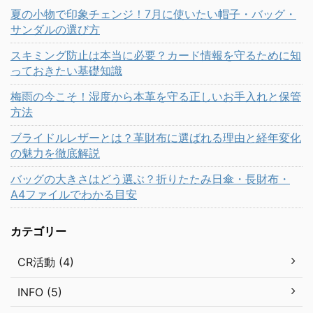
夏の小物で印象チェンジ！7月に使いたい帽子・バッグ・
サンダルの選び方
スキミング防止は本当に必要？カード情報を守るために知
っておきたい基礎知識
梅雨の今こそ！湿度から本革を守る正しいお手入れと保管
方法
ブライドルレザーとは？革財布に選ばれる理由と経年変化
の魅力を徹底解説
バッグの大きさはどう選ぶ？折りたたみ日傘・長財布・
A4ファイルでわかる目安
カテゴリー
CR活動 (4)
INFO (5)