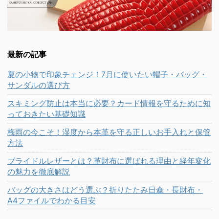
最新の記事
夏の小物で印象チェンジ！7月に使いたい帽子・バッグ・
サンダルの選び方
スキミング防止は本当に必要？カード情報を守るために知
っておきたい基礎知識
梅雨の今こそ！湿度から本革を守る正しいお手入れと保管
方法
ブライドルレザーとは？革財布に選ばれる理由と経年変化
の魅力を徹底解説
バッグの大きさはどう選ぶ？折りたたみ日傘・長財布・
A4ファイルでわかる目安