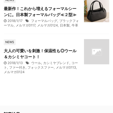
最新作！これから増えるフォーマルシー
ンに。日本製フォーマルバッグ≪２型≫
2018/1/17
フォーマルバッグ
,
ブラックフォ
ーマル
,
メルマガ0117
,
メルマガ0124
,
日本製
,
牛革
NEWS
大人の可愛いを刺激！保温性も◎ウール
＆カシミヤコート！
2018/1/13
ウール
,
カシミヤブレンド
,
コー
ト
,
ファー付き
,
フォックスファー
,
メルマガ0113
,
メルマガ0124