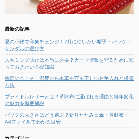
最新の記事
夏の小物で印象チェンジ！7月に使いたい帽子・バッグ・
サンダルの選び方
スキミング防止は本当に必要？カード情報を守るために知
っておきたい基礎知識
梅雨の今こそ！湿度から本革を守る正しいお手入れと保管
方法
ブライドルレザーとは？革財布に選ばれる理由と経年変化
の魅力を徹底解説
バッグの大きさはどう選ぶ？折りたたみ日傘・長財布・
A4ファイルでわかる目安
カテゴリー