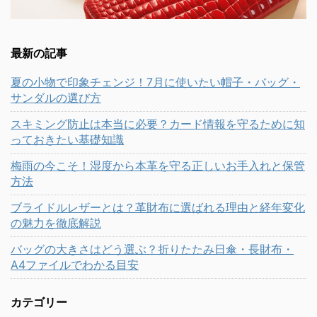
最新の記事
夏の小物で印象チェンジ！7月に使いたい帽子・バッグ・
サンダルの選び方
スキミング防止は本当に必要？カード情報を守るために知
っておきたい基礎知識
梅雨の今こそ！湿度から本革を守る正しいお手入れと保管
方法
ブライドルレザーとは？革財布に選ばれる理由と経年変化
の魅力を徹底解説
バッグの大きさはどう選ぶ？折りたたみ日傘・長財布・
A4ファイルでわかる目安
カテゴリー