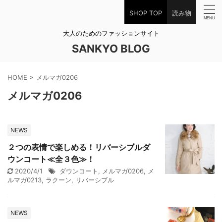
SHOP TOP
読み物
大人のためのファッションサイト
SANKYO BLOG
HOME
>
メルマガ0206
メルマガ0206
NEWS
２つの表情で楽しめる！リバーシブルダ
ウンコート≪全３色≫！
2020/4/1
ダウンコート
,
メルマガ0206
,
メ
ルマガ0213
,
ラクーン
,
リバーシブル
NEWS