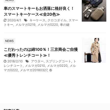
車のスマートキーもお洒落に格好良く！
スマートキーケース≪全20色≫
2020/4/1
キーケース
,
クロコダイル
,
スマー
トキー
,
メルマガ0219
,
メルマガ0220
,
車の鍵
NEWS
こだわったのは綿100％！三京商会ご自慢
≪優秀トレンチコート≫！
2018/2/10
アウター
,
スプリングコート
,
ト
レンチコート
,
メルマガ0210
,
メルマガ0220
,
メル
マガ0222
,
メルマガ20180327
,
春