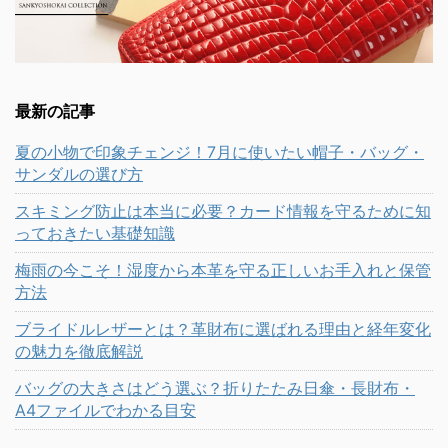
最新の記事
夏の小物で印象チェンジ！7月に使いたい帽子・バッグ・
サンダルの選び方
スキミング防止は本当に必要？カード情報を守るために知
っておきたい基礎知識
梅雨の今こそ！湿度から本革を守る正しいお手入れと保管
方法
ブライドルレザーとは？革財布に選ばれる理由と経年変化
の魅力を徹底解説
バッグの大きさはどう選ぶ？折りたたみ日傘・長財布・
A4ファイルでわかる目安