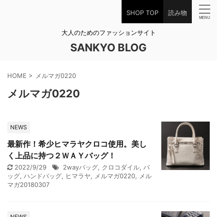
SHOP TOP
読み物
大人のためのファッションサイト
SANKYO BLOG
HOME
>
メルマガ0220
メルマガ0220
NEWS
最新作！希少ヒマラヤクロコ使用。美し
く上品に持つ２ＷＡＹバッグ！
2022/9/29
2wayバッグ
,
クロコダイル
,
バ
ッグ
,
ハンドバッグ
,
ヒマラヤ
,
メルマガ0220
,
メル
マガ20180307
NEWS