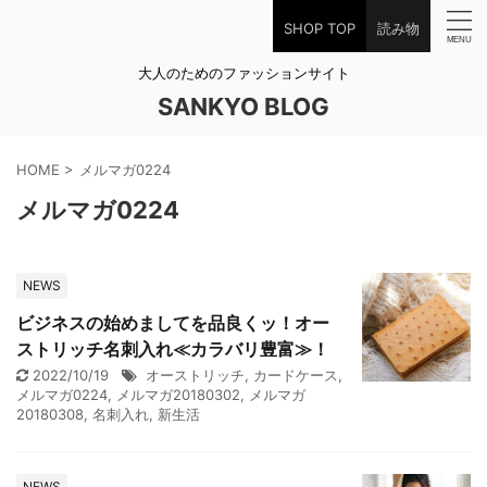
SHOP TOP
読み物
大人のためのファッションサイト
SANKYO BLOG
HOME
>
メルマガ0224
メルマガ0224
NEWS
ビジネスの始めましてを品良くッ！オー
ストリッチ名刺入れ≪カラバリ豊富≫！
2022/10/19
オーストリッチ
,
カードケース
,
メルマガ0224
,
メルマガ20180302
,
メルマガ
20180308
,
名刺入れ
,
新生活
NEWS