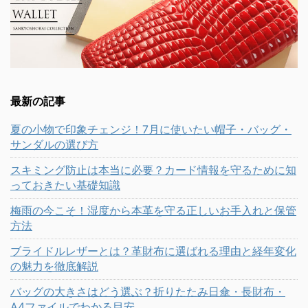
最新の記事
夏の小物で印象チェンジ！7月に使いたい帽子・バッグ・
サンダルの選び方
スキミング防止は本当に必要？カード情報を守るために知
っておきたい基礎知識
梅雨の今こそ！湿度から本革を守る正しいお手入れと保管
方法
ブライドルレザーとは？革財布に選ばれる理由と経年変化
の魅力を徹底解説
バッグの大きさはどう選ぶ？折りたたみ日傘・長財布・
A4ファイルでわかる目安