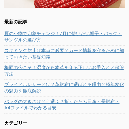
最新の記事
夏の小物で印象チェンジ！7月に使いたい帽子・バッグ・
サンダルの選び方
スキミング防止は本当に必要？カード情報を守るために知
っておきたい基礎知識
梅雨の今こそ！湿度から本革を守る正しいお手入れと保管
方法
ブライドルレザーとは？革財布に選ばれる理由と経年変化
の魅力を徹底解説
バッグの大きさはどう選ぶ？折りたたみ日傘・長財布・
A4ファイルでわかる目安
カテゴリー