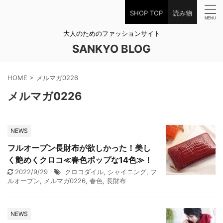
SHOP TOP
読み物
大人のためのファッションサイト
SANKYO BLOG
HOME
>
メルマガ0226
メルマガ0226
NEWS
フルオープン長財布が欲しかった！美し
く艶めくクロコ≪春色ポップな14色≫！
2022/9/29
クロコダイル
,
シャイニング
,
フ
ルオープン
,
メルマガ0226
,
春色
,
長財布
NEWS