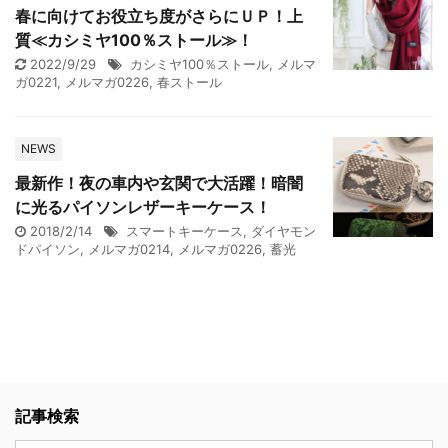
春に向けてお役立ち度がさらにＵＰ！上
質≪カシミヤ100％ストール≫！
2022/9/29
カシミヤ100％ストール
,
メルマ
ガ0221
,
メルマガ0226
,
春ストール
NEWS
最新作！夜の車内や玄関で大活躍！暗闇
に光るパイソンレザーキーケース！
2018/2/14
スマートキーケース
,
ダイヤモン
ドパイソン
,
メルマガ0214
,
メルマガ0226
,
蓄光
記事検索