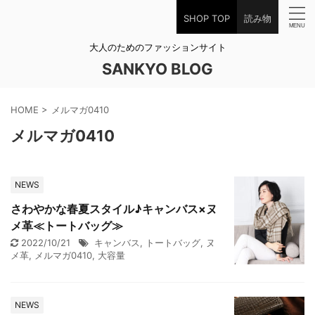
SHOP TOP
読み物
大人のためのファッションサイト
SANKYO BLOG
HOME
>
メルマガ0410
メルマガ0410
NEWS
さわやかな春夏スタイル♪キャンバス×ヌ
メ革≪トートバッグ≫
2022/10/21
キャンバス
,
トートバッグ
,
ヌ
メ革
,
メルマガ0410
,
大容量
NEWS