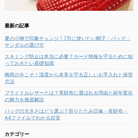
最新の記事
夏の小物で印象チェンジ！7月に使いたい帽子・バッグ・
サンダルの選び方
スキミング防止は本当に必要？カード情報を守るために知
っておきたい基礎知識
梅雨の今こそ！湿度から本革を守る正しいお手入れと保管
方法
ブライドルレザーとは？革財布に選ばれる理由と経年変化
の魅力を徹底解説
バッグの大きさはどう選ぶ？折りたたみ日傘・長財布・
A4ファイルでわかる目安
カテゴリー