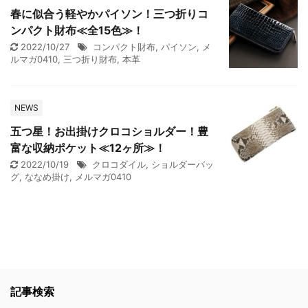
春に似合う軽やかパイソン！三つ折りコ
ンパクト財布≪全15色≫！
2022/10/27
コンパクト財布
,
パイソン
,
メ
ルマガ0410
,
三つ折り財布
,
本革
NEWS
五つ星！お出掛けクロコショルダー！豊
富な収納ポケット≪12ヶ所≫！
2022/10/19
クロコダイル
,
ショルダーバッ
グ
,
ななめ掛け
,
メルマガ0410
記事検索