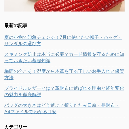
最新の記事
夏の小物で印象チェンジ！7月に使いたい帽子・バッグ・
サンダルの選び方
スキミング防止は本当に必要？カード情報を守るために知
っておきたい基礎知識
梅雨の今こそ！湿度から本革を守る正しいお手入れと保管
方法
ブライドルレザーとは？革財布に選ばれる理由と経年変化
の魅力を徹底解説
バッグの大きさはどう選ぶ？折りたたみ日傘・長財布・
A4ファイルでわかる目安
カテゴリー