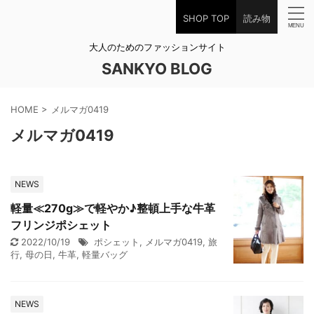
SHOP TOP
読み物
大人のためのファッションサイト
SANKYO BLOG
HOME
>
メルマガ0419
メルマガ0419
NEWS
軽量≪270g≫で軽やか♪整頓上手な牛革
フリンジポシェット
2022/10/19
ポシェット
,
メルマガ0419
,
旅
行
,
母の日
,
牛革
,
軽量バッグ
NEWS