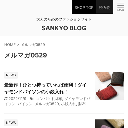
SHOP TOP
読み物
大人のためのファッションサイト
SANKYO BLOG
HOME
>
メルマガ0529
メルマガ0529
NEWS
最新作！ひとつ持っていれば便利！ダイ
ヤモンドパイソンの小銭入れ！
2022/11/9
コンパクト財布
,
ダイヤモンドパ
イソン
,
パイソン
,
メルマガ0529
,
小銭入れ
,
財布
NEWS