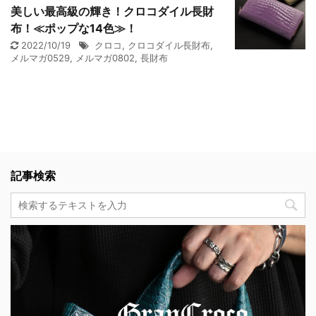
美しい最高級の輝き！クロコダイル長財
布！≪ポップな14色≫！
2022/10/19
クロコ
,
クロコダイル長財布
,
メルマガ0529
,
メルマガ0802
,
長財布
記事検索