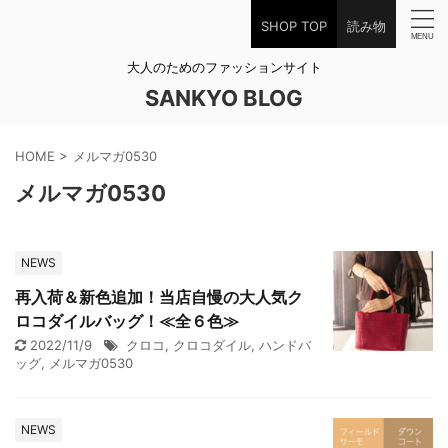
SHOP TOP
読み物
大人のためのファッションサイト
SANKYO BLOG
HOME
>
メルマガ0530
メルマガ0530
NEWS
再入荷＆新色追加！当店自慢の大人気ク
ロコダイルバッグ！≪全６色≫
2022/11/9
クロコ
,
クロコダイル
,
ハンドバ
ッグ
,
メルマガ0530
NEWS