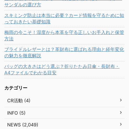
サンダルの選び方
スキミング防止は本当に必要？カード情報を守るために知
っておきたい基礎知識
梅雨の今こそ！湿度から本革を守る正しいお手入れと保管
方法
ブライドルレザーとは？革財布に選ばれる理由と経年変化
の魅力を徹底解説
バッグの大きさはどう選ぶ？折りたたみ日傘・長財布・
A4ファイルでわかる目安
カテゴリー
CR活動 (4)
INFO (5)
NEWS (2,049)