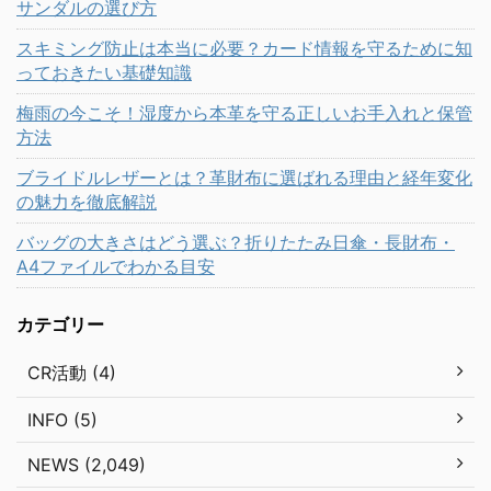
サンダルの選び方
スキミング防止は本当に必要？カード情報を守るために知
っておきたい基礎知識
梅雨の今こそ！湿度から本革を守る正しいお手入れと保管
方法
ブライドルレザーとは？革財布に選ばれる理由と経年変化
の魅力を徹底解説
バッグの大きさはどう選ぶ？折りたたみ日傘・長財布・
A4ファイルでわかる目安
カテゴリー
CR活動 (4)
INFO (5)
NEWS (2,049)