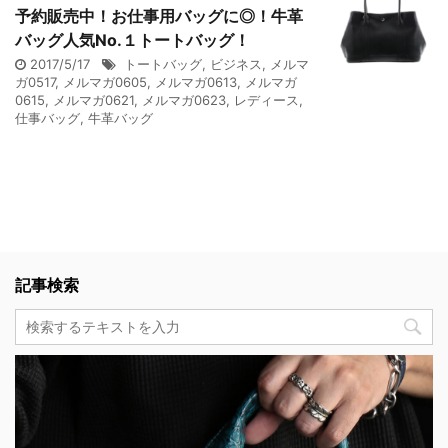
予約販売中！お仕事用バッグに◎！牛革
バッグ人気No.１トートバッグ！
2017/5/17
トートバッグ
,
ビジネス
,
メルマ
ガ0517
,
メルマガ0605
,
メルマガ0613
,
メルマガ
0615
,
メルマガ0621
,
メルマガ0623
,
レディース
,
仕事バッグ
,
牛革バッグ
記事検索