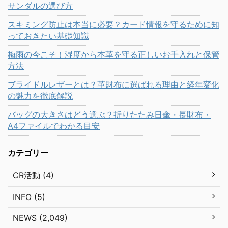
サンダルの選び方
スキミング防止は本当に必要？カード情報を守るために知
っておきたい基礎知識
梅雨の今こそ！湿度から本革を守る正しいお手入れと保管
方法
ブライドルレザーとは？革財布に選ばれる理由と経年変化
の魅力を徹底解説
バッグの大きさはどう選ぶ？折りたたみ日傘・長財布・
A4ファイルでわかる目安
カテゴリー
CR活動 (4)
INFO (5)
NEWS (2,049)