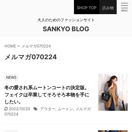
SHOP TOP
読み物
大人のためのファッションサイト
SANKYO BLOG
HOME
>
メルマガ070224
メルマガ070224
NEWS
冬の愛され系ムートンコートの決定版。
フェイクは卒業してそろそろ本物を手に
したい。
2022/10/20
アウター
,
ムートン
,
メルマガ
070224