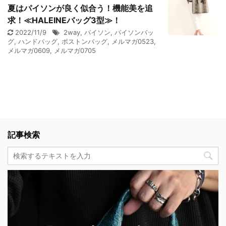
夏はパイソンが良く似合う！機能美を追
求！≪HALEINEバッグ3型≫！
2022/11/9
2way
,
パイソン
,
パイソンバッ
グ
,
ハンドバッグ
,
ボストンバッグ
,
メルマガ0523
,
メルマガ0609
,
メルマガ0705
記事検索