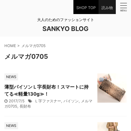
SHOP TOP
読み物
大人のためのファッションサイト
SANKYO BLOG
HOME
>
メルマガ0705
メルマガ0705
NEWS
薄型パイソンＬ字長財布！スマートに持
てる≪軽量130g≫！
2017/7/5
Ｌ字ファスナー
,
パイソン
,
メルマ
ガ0705
,
長財布
NEWS