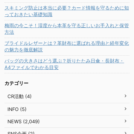
スキミング防止は本当に必要？カード情報を守るために知
っておきたい基礎知識
梅雨の今こそ！湿度から本革を守る正しいお手入れと保管
方法
ブライドルレザーとは？革財布に選ばれる理由と経年変化
の魅力を徹底解説
バッグの大きさはどう選ぶ？折りたたみ日傘・長財布・
A4ファイルでわかる目安
カテゴリー
CR活動 (4)
INFO (5)
NEWS (2,049)
SNS企画 (2)