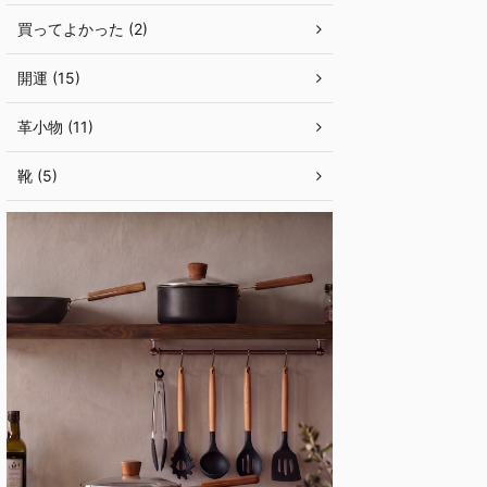
買ってよかった (2)
開運 (15)
革小物 (11)
靴 (5)