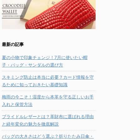
最新の記事
夏の小物で印象チェンジ！7月に使いたい帽
子・バッグ・サンダルの選び方
スキミング防止は本当に必要？カード情報を守
るために知っておきたい基礎知識
梅雨の今こそ！湿度から本革を守る正しいお手
入れと保管方法
ブライドルレザーとは？革財布に選ばれる理由
と経年変化の魅力を徹底解説
バッグの大きさはどう選ぶ？折りたたみ日傘・