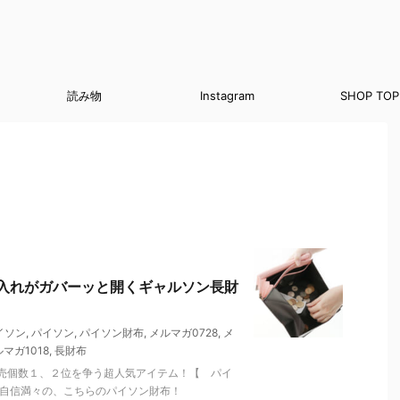
読み物
Instagram
SHOP TOP
銭入れがガバーッと開くギャルソン長財
イソン
,
パイソン
,
パイソン財布
,
メルマガ0728
,
メ
マガ1018
,
長財布
売個数１、２位を争う超人気アイテム！【 パイ
も自信満々の、こちらのパイソン財布！