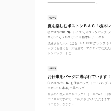
―――――――――――――――― ...
NEWS
夏を楽しむボストンＢＡＧ！栃木レ
2017/7/10
ナイロン
,
ボストンバッグ
,
メ
マガ0817
,
メルマガ0819
,
栃木レザー
,
牛革
洗練された大人に送る、HALEINE(アレンヌ
ッグにも使える、大容量で、アクティブな大人
トンバッグ 】ご ...
NEWS
お仕事用バッグに選ばれています！
2017/7/6
お仕事バッグ
,
トートバッグ
,
マガ0814
,
本革
,
牛革バッグ
当店の１番人気牛革バッグ！【 Jamale 
バイＯＫですので、ご紹介させていただきます！
うことが、なかな ...