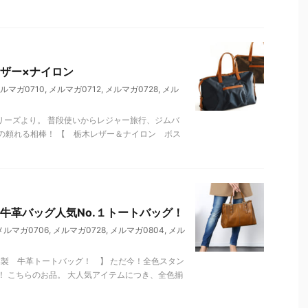
ザー×ナイロン
ルマガ0710
,
メルマガ0712
,
メルマガ0728
,
メル
)シリーズより。 普段使いからレジャー旅行、ジムバ
の頼れる相棒！ 【 栃木レザー＆ナイロン ボス
牛革バッグ人気No.１トートバッグ！
メルマガ0706
,
メルマガ0728
,
メルマガ0804
,
メル
日本製 牛革トートバッグ！ 】 ただ今！全色スタン
 こちらのお品。 大人気アイテムにつき、全色揃