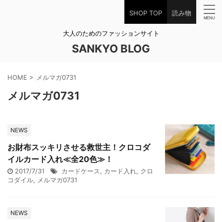
SHOP TOP
読み物
大人のためのファッションサイト
SANKYO BLOG
HOME
>
メルマガ0731
メルマガ0731
NEWS
お財布スッキリさせる救世主！クロコダ
イルカード入れ≪全20色≫！
2017/7/31
カードケース
,
カード入れ
,
クロ
コダイル
,
メルマガ0731
NEWS