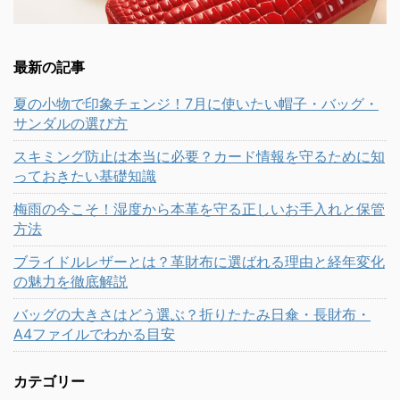
最新の記事
夏の小物で印象チェンジ！7月に使いたい帽子・バッグ・
サンダルの選び方
スキミング防止は本当に必要？カード情報を守るために知
っておきたい基礎知識
梅雨の今こそ！湿度から本革を守る正しいお手入れと保管
方法
ブライドルレザーとは？革財布に選ばれる理由と経年変化
の魅力を徹底解説
バッグの大きさはどう選ぶ？折りたたみ日傘・長財布・
A4ファイルでわかる目安
カテゴリー