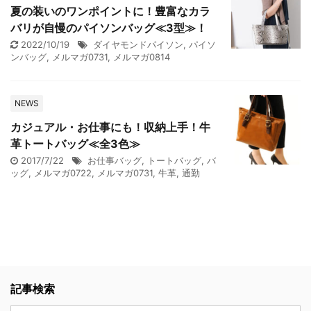
夏の装いのワンポイントに！豊富なカラ
バリが自慢のパイソンバッグ≪3型≫！
2022/10/19
ダイヤモンドパイソン
,
パイソ
ンバッグ
,
メルマガ0731
,
メルマガ0814
NEWS
カジュアル・お仕事にも！収納上手！牛
革トートバッグ≪全3色≫
2017/7/22
お仕事バッグ
,
トートバッグ
,
バ
ッグ
,
メルマガ0722
,
メルマガ0731
,
牛革
,
通勤
記事検索