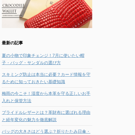
最新の記事
夏の小物で印象チェンジ！7月に使いたい帽
子・バッグ・サンダルの選び方
スキミング防止は本当に必要？カード情報を守
るために知っておきたい基礎知識
梅雨の今こそ！湿度から本革を守る正しいお手
入れと保管方法
ブライドルレザーとは？革財布に選ばれる理由
と経年変化の魅力を徹底解説
バッグの大きさはどう選ぶ？折りたたみ日傘・