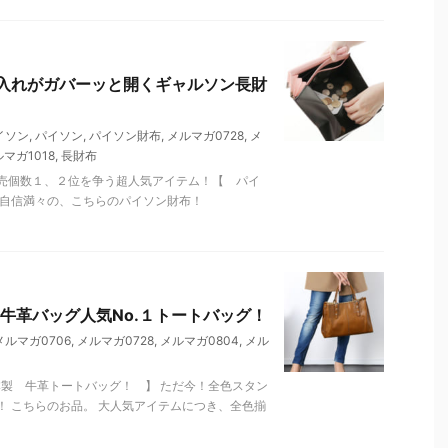
銭入れがガバーッと開くギャルソン長財
イソン
,
パイソン
,
パイソン財布
,
メルマガ0728
,
メ
マガ1018
,
長財布
売個数１、２位を争う超人気アイテム！【 パイ
も自信満々の、こちらのパイソン財布！
牛革バッグ人気No.１トートバッグ！
メルマガ0706
,
メルマガ0728
,
メルマガ0804
,
メル
日本製 牛革トートバッグ！ 】 ただ今！全色スタン
 こちらのお品。 大人気アイテムにつき、全色揃