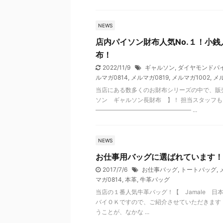
NEWS
店内パイソン財布人気No.１！小
布！
2022/11/9
ギャルソン
,
ダイヤモンドパ
ルマガ0814
,
メルマガ0819
,
メルマガ1002
,
メル
当店にある数多くのお財布シリーズの中で、販
ソン ギャルソン長財布 】！ 担当スタッフ
―――――――――――――――― ...
NEWS
お仕事用バッグに選ばれています！
2017/7/6
お仕事バッグ
,
トートバッグ
,
マガ0814
,
本革
,
牛革バッグ
当店の１番人気牛革バッグ！【 Jamale 
バイＯＫですので、ご紹介させていただきます！
うことが、なかな ...