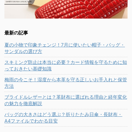
最新の記事
夏の小物で印象チェンジ！7月に使いたい帽子・バッグ・
サンダルの選び方
スキミング防止は本当に必要？カード情報を守るために知
っておきたい基礎知識
梅雨の今こそ！湿度から本革を守る正しいお手入れと保管
方法
ブライドルレザーとは？革財布に選ばれる理由と経年変化
の魅力を徹底解説
バッグの大きさはどう選ぶ？折りたたみ日傘・長財布・
A4ファイルでわかる目安