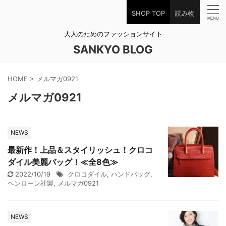
SHOP TOP
読み物
大人のためのファッションサイト
SANKYO BLOG
HOME
>
メルマガ0921
メルマガ0921
NEWS
最新作！上品＆スタイリッシュ！クロコ
ダイル美麗バッグ！≪全8色≫
2022/10/19
クロコダイル
,
ハンドバッグ
,
ヘンローン社製
,
メルマガ0921
NEWS