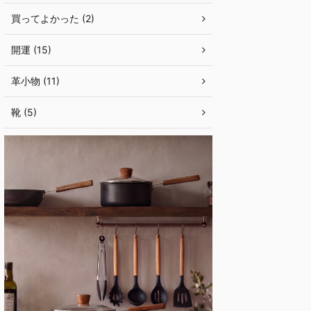
買ってよかった (2)
開運 (15)
革小物 (11)
靴 (5)