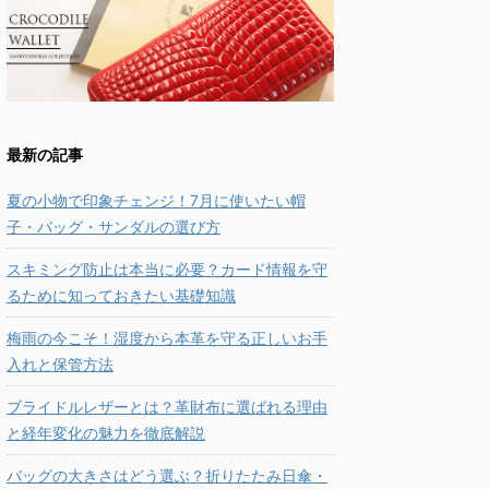
最新の記事
夏の小物で印象チェンジ！7月に使いたい帽
子・バッグ・サンダルの選び方
スキミング防止は本当に必要？カード情報を守
るために知っておきたい基礎知識
梅雨の今こそ！湿度から本革を守る正しいお手
入れと保管方法
ブライドルレザーとは？革財布に選ばれる理由
と経年変化の魅力を徹底解説
バッグの大きさはどう選ぶ？折りたたみ日傘・