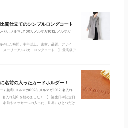
比翼仕立てのシンプルロングコート
ルパカ
,
メルマガ1007
,
メルマガ1012
,
メルマガ
費やした時間。半年以上。 素材、品質、デザイ
 スーリーアルパカ ロングコート 】 最高級ア
に名前の入ったカードホルダー！
ーム刻印
,
メルマガ0928
,
メルマガ1012
,
名入れ
 名入れ刻印を始めました！ 】 誕生日や記念日
、 名前やメッセージの入った、世界にひとつだけ