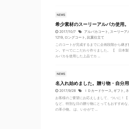
NEWS
希少素材のスーリーアルパカ使用。
2017/10/7
アルパカコート
,
スーリーア
1219
,
ロングコート
,
比翼仕立て
このコートが完成するまでに企画段階から継ぎ
ン。すべてにこだわり作りました。 【 日本製
ルパカを使用した上品でカ ...
NEWS
名入れ始めました。贈り物・自分用
2017/9/28
ＩＤカードケース
,
ギフト
,
ネ
お客様のご要望にお応えしまして、ついに！【
など、特別な日の贈り物にとってもおすすめな
の革小物。 は、いかがで ...