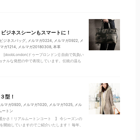
グ！ビジネスシーンもスマートに！
ビジネスバッグ
,
メルマガ0224
,
メルマガ0922
,
メ
マガ1214
,
メルマガ20180308
,
本革
oobLondon(ドゥーブロンドン)] 自由で気負い
ョナルな発想の中で表現しています。伝統の温も
３型！
ルマガ0920
,
メルマガ1020
,
メルマガ1025
,
メル
ムートン
暖かさ！リアルムートンコート 】 今シーズンの
を開始していますのでご紹介いたします！ 毎年、