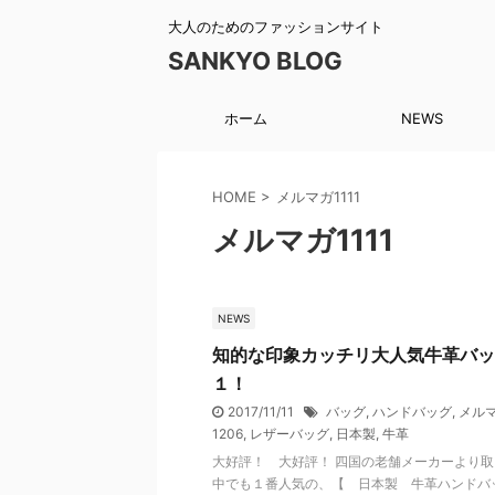
大人のためのファッションサイト
SANKYO BLOG
ホーム
NEWS
HOME
>
メルマガ1111
メルマガ1111
NEWS
知的な印象カッチリ大人気牛革バッ
１！
2017/11/11
バッグ
,
ハンドバッグ
,
メルマ
1206
,
レザーバッグ
,
日本製
,
牛革
大好評！ 大好評！ 四国の老舗メーカーより取
中でも１番人気の、【 日本製 牛革ハンドバ