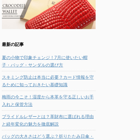
最新の記事
夏の小物で印象チェンジ！7月に使いたい帽
子・バッグ・サンダルの選び方
スキミング防止は本当に必要？カード情報を守
るために知っておきたい基礎知識
梅雨の今こそ！湿度から本革を守る正しいお手
入れと保管方法
ブライドルレザーとは？革財布に選ばれる理由
と経年変化の魅力を徹底解説
バッグの大きさはどう選ぶ？折りたたみ日傘・