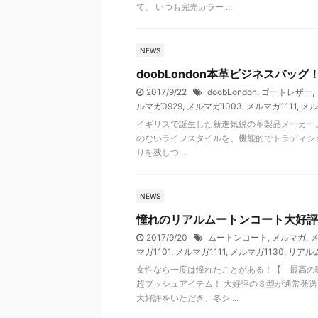
て、 いつも完売カラー ...
NEWS
doobLondon本革ビジネスバッ
2017/9/22
doobLondon
,
ゴートレザー
,
ルマガ0929
,
メルマガ1003
,
メルマガ1111
,
メル
イギリスで誕生した新進気鋭の革製品メーカー。 [d
のないライフスタイルを、機能的でトラディシ
りを残しつ ...
NEWS
憧れのリアルムートンコート大好評
2017/9/20
ムートンコート
,
メルマガ
,
メ
マガ1101
,
メルマガ1111
,
メルマガ1130
,
リアル
女性なら一度は憧れたことがある！【 最高の
超プッシュアイテム！ 大好評の３型が通常発送
大好評をいただき、冬シ ...