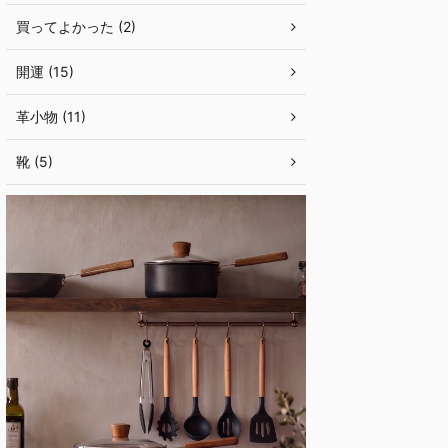
買ってよかった (2)
開運 (15)
革小物 (11)
靴 (5)