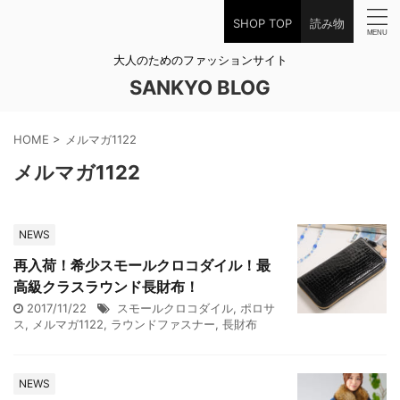
SHOP TOP
読み物
大人のためのファッションサイト
SANKYO BLOG
HOME
>
メルマガ1122
メルマガ1122
NEWS
再入荷！希少スモールクロコダイル！最
高級クラスラウンド長財布！
2017/11/22
スモールクロコダイル
,
ポロサ
ス
,
メルマガ1122
,
ラウンドファスナー
,
長財布
NEWS