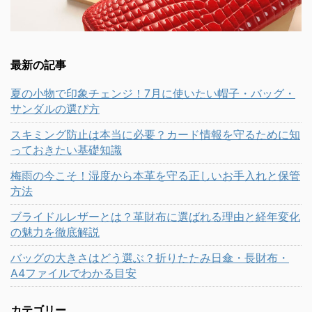
最新の記事
夏の小物で印象チェンジ！7月に使いたい帽子・バッグ・
サンダルの選び方
スキミング防止は本当に必要？カード情報を守るために知
っておきたい基礎知識
梅雨の今こそ！湿度から本革を守る正しいお手入れと保管
方法
ブライドルレザーとは？革財布に選ばれる理由と経年変化
の魅力を徹底解説
バッグの大きさはどう選ぶ？折りたたみ日傘・長財布・
A4ファイルでわかる目安
カテゴリー