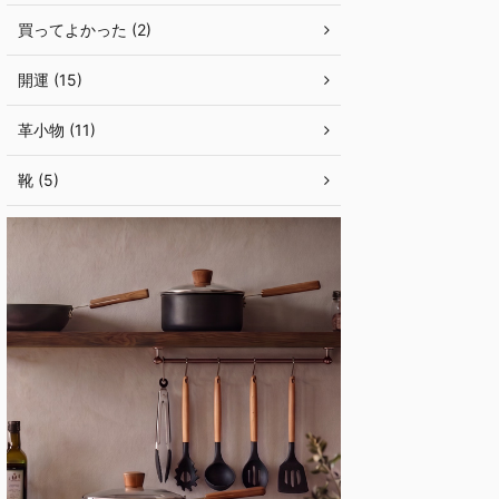
買ってよかった (2)
開運 (15)
革小物 (11)
靴 (5)