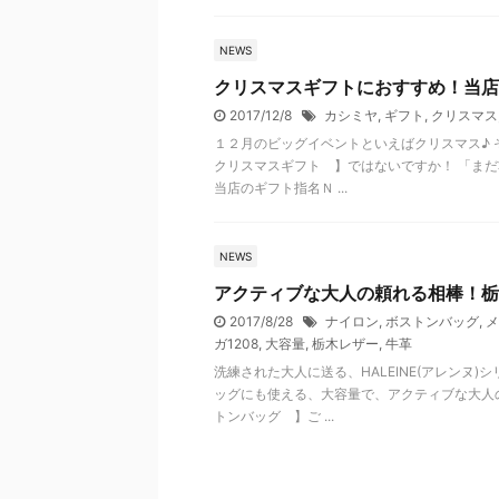
NEWS
クリスマスギフトにおすすめ！当店
2017/12/8
カシミヤ
,
ギフト
,
クリスマス
１２月のビッグイベントといえばクリスマス♪
クリスマスギフト 】ではないですか！ 「まだ準
当店のギフト指名Ｎ ...
NEWS
アクティブな大人の頼れる相棒！栃
2017/8/28
ナイロン
,
ボストンバッグ
,
メ
ガ1208
,
大容量
,
栃木レザー
,
牛革
洗練された大人に送る、HALEINE(アレンヌ
ッグにも使える、大容量で、アクティブな大人
トンバッグ 】ご ...