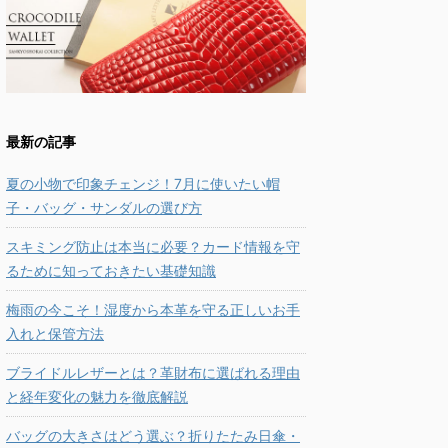
最新の記事
夏の小物で印象チェンジ！7月に使いたい帽
子・バッグ・サンダルの選び方
スキミング防止は本当に必要？カード情報を守
るために知っておきたい基礎知識
梅雨の今こそ！湿度から本革を守る正しいお手
入れと保管方法
ブライドルレザーとは？革財布に選ばれる理由
と経年変化の魅力を徹底解説
バッグの大きさはどう選ぶ？折りたたみ日傘・