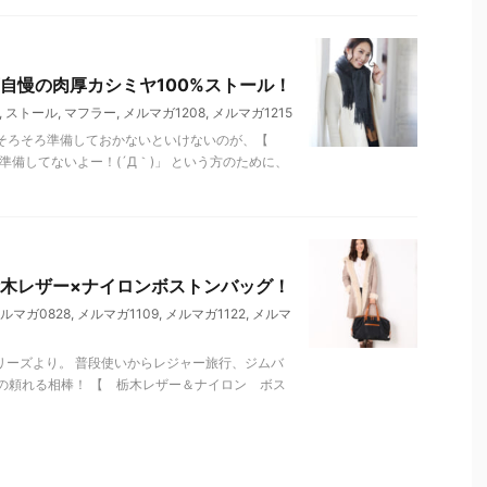
自慢の肉厚カシミヤ100%ストール！
,
ストール
,
マフラー
,
メルマガ1208
,
メルマガ1215
 そろそろ準備しておかないといけないのが、【
備してないよー！(´Д｀)」 という方のために、
木レザー×ナイロンボストンバッグ！
ルマガ0828
,
メルマガ1109
,
メルマガ1122
,
メルマ
)シリーズより。 普段使いからレジャー旅行、ジムバ
の頼れる相棒！ 【 栃木レザー＆ナイロン ボス