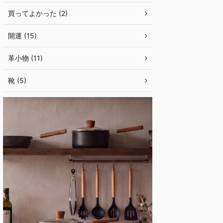
買ってよかった (2)
開運 (15)
革小物 (11)
靴 (5)