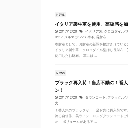
NEWS
イタリア製牛革を使用。高級感を加
2017/12/26
イタリア製
,
クロコダイル型
0217
,
メルマガ1226
,
牛革
,
長財布
春財布として、お財布の新調を検討されている
イタリア製牛革 クロコダイル型押し長財布 
使用したお財布。 革には ...
NEWS
ブラック再入荷！当店不動の１番人
ン！
2017/12/26
ダウンコート
,
ブラック
,
メ
丈
１番人気のブラックが、一足お先に再入荷です
誇る自信作、美ライン ロングダウンコートご
≫！ ボリュームがあるア ...