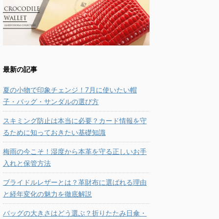
最新の記事
夏の小物で印象チェンジ！7月に使いたい帽
子・バッグ・サンダルの選び方
スキミング防止は本当に必要？カード情報を守
るために知っておきたい基礎知識
梅雨の今こそ！湿度から本革を守る正しいお手
入れと保管方法
ブライドルレザーとは？革財布に選ばれる理由
と経年変化の魅力を徹底解説
バッグの大きさはどう選ぶ？折りたたみ日傘・