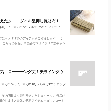
えたクロコダイル型押し長財布！
押し
,
メルマガ0102
,
メルマガ0112
,
メルマガ
方にもおすすめのアイテムをご紹介します！ 【
】 こちらのお品。革製品の本場イタリア製牛革を
気！ローーーング丈！美ラインダウ
ルマガ0104
,
メルマガ0110
,
メルマガ1226
,
ロング
。年内明日より随時発送いたしますーッ。 当店が
紹介します♪ 最強の防寒アイテム≪ダウンコート