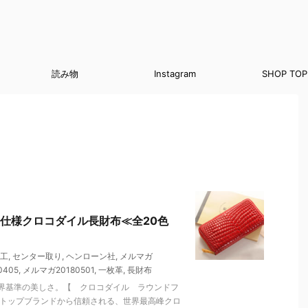
読み物
Instagram
SHOP TOP
仕様クロコダイル長財布≪全20色
工
,
センター取り
,
ヘンローン社
,
メルマガ
0405
,
メルマガ20180501
,
一枚革
,
長財布
界基準の美しさ。【 クロコダイル ラウンドフ
のトップブランドから信頼される、世界最高峰クロ