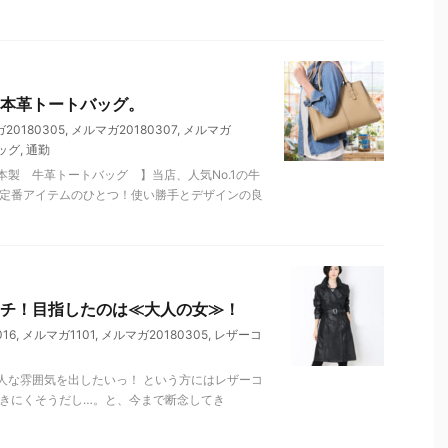
本革トートバッグ。
20180305
,
メルマガ20180307
,
メルマガ
ッグ
,
通勤
製 牛革トートバッグ 】当店、人気No.1の牛
の定番アイテムのひとつ！使い勝手とデザインの良
チ！目指したのは≪大人の女≫！
16
,
メルマガ1101
,
メルマガ20180305
,
レザーコ
人な雰囲気を出したいっ！ という方にはレザーコ
動きにくそうだし…。と、今まで断念してき