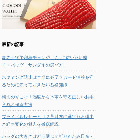
最新の記事
夏の小物で印象チェンジ！7月に使いたい帽
子・バッグ・サンダルの選び方
スキミング防止は本当に必要？カード情報を守
るために知っておきたい基礎知識
梅雨の今こそ！湿度から本革を守る正しいお手
入れと保管方法
ブライドルレザーとは？革財布に選ばれる理由
と経年変化の魅力を徹底解説
バッグの大きさはどう選ぶ？折りたたみ日傘・