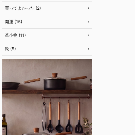
買ってよかった (2)
開運 (15)
革小物 (11)
靴 (5)