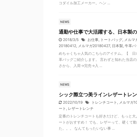
コダイル加工メーカー。ヘン ...
NEWS
通勤や仕事で大活躍する、日本製の
2018/3/5
お仕事
,
トートバッグ
,
メルマガ
20180412
,
メルマガ20180427
,
日本製
,
牛革バ
めちゃくちゃ人気のこちらのアイテム。【 日本
革バッグご紹介します。 言わずと知れた当店
さから、入荷→完売→入 ...
NEWS
シック際立つ美ラインレザートレン
2022/10/19
トレンチコート
,
メルマガ10
ート
,
レザートレンチ
定番のトレンチコートも好きだけど、もっと大
ートがおすすめ！ でも、レザーって、硬くて
た。。。 なんてもったいない事 ...