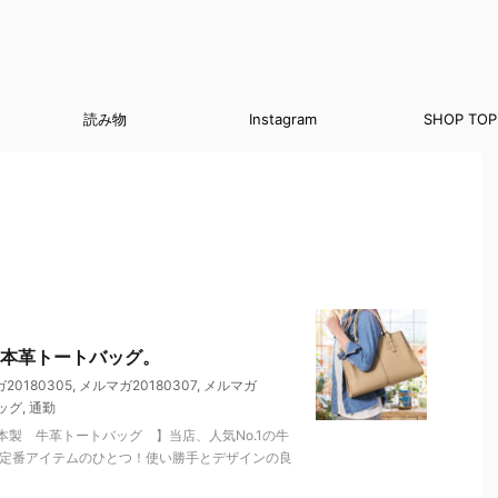
読み物
Instagram
SHOP TOP
本革トートバッグ。
20180305
,
メルマガ20180307
,
メルマガ
ッグ
,
通勤
製 牛革トートバッグ 】当店、人気No.1の牛
の定番アイテムのひとつ！使い勝手とデザインの良