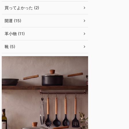
買ってよかった (2)
開運 (15)
革小物 (11)
靴 (5)