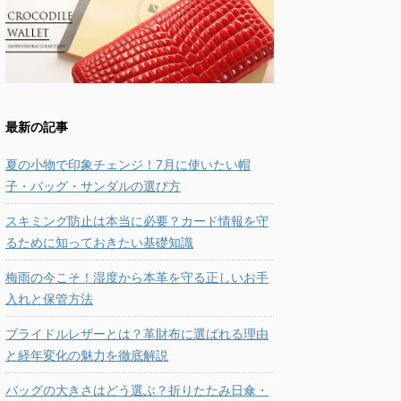
最新の記事
夏の小物で印象チェンジ！7月に使いたい帽
子・バッグ・サンダルの選び方
スキミング防止は本当に必要？カード情報を守
るために知っておきたい基礎知識
梅雨の今こそ！湿度から本革を守る正しいお手
入れと保管方法
ブライドルレザーとは？革財布に選ばれる理由
と経年変化の魅力を徹底解説
バッグの大きさはどう選ぶ？折りたたみ日傘・