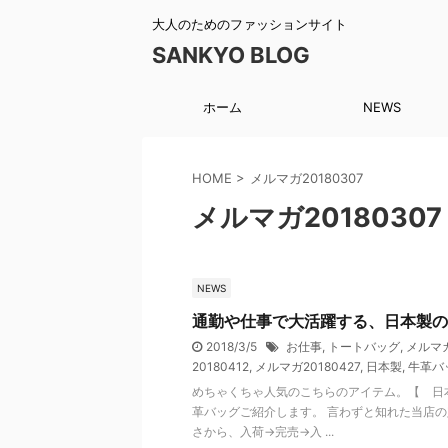
大人のためのファッションサイト
SANKYO BLOG
ホーム
NEWS
HOME
>
メルマガ20180307
メルマガ20180307
NEWS
通勤や仕事で大活躍する、日本製の
2018/3/5
お仕事
,
トートバッグ
,
メルマガ
20180412
,
メルマガ20180427
,
日本製
,
牛革バ
めちゃくちゃ人気のこちらのアイテム。【 日本
革バッグご紹介します。 言わずと知れた当店
さから、入荷→完売→入 ...