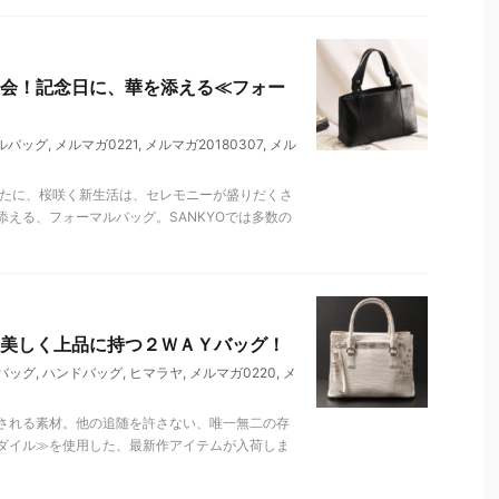
会！記念日に、華を添える≪フォー
ルバッグ
,
メルマガ0221
,
メルマガ20180307
,
メル
新たに、桜咲く新生活は、セレモニーが盛りだくさ
える、フォーマルバッグ。SANKYOでは多数の
美しく上品に持つ２ＷＡＹバッグ！
バッグ
,
ハンドバッグ
,
ヒマラヤ
,
メルマガ0220
,
メ
される素材。他の追随を許さない、唯一無二の存
ダイル≫を使用した、最新作アイテムが入荷しま