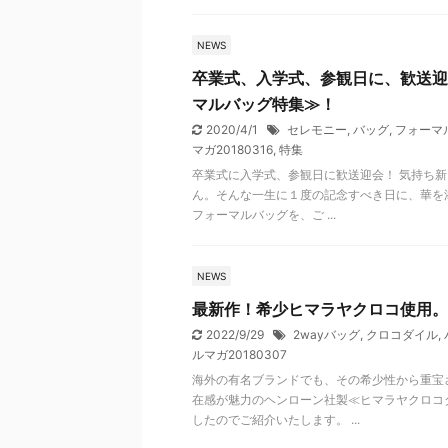
NEWS
卒業式、入学式、参観日に、歓送迎
マルバッグ特集≫！
2020/4/1
セレモニー
,
バッグ
,
フォーマ
マガ20180316
,
特集
卒業式に入学式、参観日に歓送迎会！ 気持ち
ん。そんな一生に１度の記念すべき日に、華を添
フォーマルバッグを、ご ...
NEWS
最新作！希少ヒマラヤクロコ使用。
2022/9/29
2wayバッグ
,
クロコダイル
,
ルマガ20180307
海外の有名ブランドでも、その希少性から重宝
在感が魅力のヘンローン社製≪ヒマラヤクロコ
したのでご紹介いたします。 ...