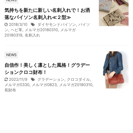
気持ちを新たに新しい名刺入れで！お洒
落なパイソン名刺入れ≪２型≫
2018/3/10
ダイヤモンドパイソン
,
パイソ
ン
,
ヘビ革
,
メルマガ20180310
,
メルマガ
20180319
,
名刺入れ
NEWS
自信作！美しく凛とした風格！グラデー
ションクロコ財布！
2022/11/9
グラデーション
,
クロコダイル
,
メルマガ0330
,
メルマガ0823
,
メルマガ20180310
,
長財布