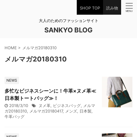
SHOP TOP
読み物
大人のためのファッションサイト
SANKYO BLOG
HOME
>
メルマガ20180310
メルマガ20180310
NEWS
多忙なビジネスシーンに！牛革×ヌメ革≪
日本製トートバッグ≫！
2018/3/10
ヌメ革
,
ビジネスバッグ
,
メルマ
ガ20180310
,
メルマガ20180417
,
メンズ
,
日本製
,
牛革バッグ
NEWS