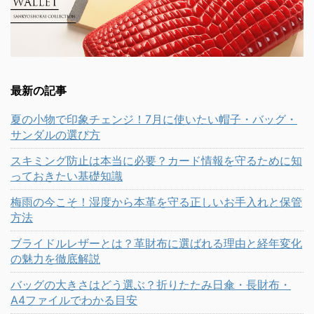
最新の記事
夏の小物で印象チェンジ！7月に使いたい帽子・バッグ・
サンダルの選び方
スキミング防止は本当に必要？カード情報を守るために知
っておきたい基礎知識
梅雨の今こそ！湿度から本革を守る正しいお手入れと保管
方法
ブライドルレザーとは？革財布に選ばれる理由と経年変化
の魅力を徹底解説
バッグの大きさはどう選ぶ？折りたたみ日傘・長財布・
A4ファイルでわかる目安