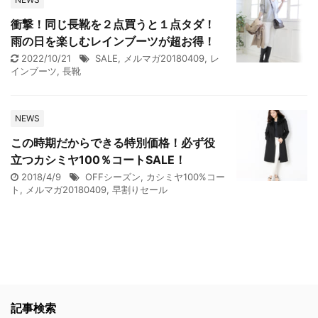
衝撃！同じ長靴を２点買うと１点タダ！
雨の日を楽しむレインブーツが超お得！
2022/10/21
SALE
,
メルマガ20180409
,
レ
インブーツ
,
長靴
NEWS
この時期だからできる特別価格！必ず役
立つカシミヤ100％コートSALE！
2018/4/9
OFFシーズン
,
カシミヤ100%コー
ト
,
メルマガ20180409
,
早割りセール
記事検索