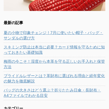
最新の記事
夏の小物で印象チェンジ！7月に使いたい帽子・バッグ・
サンダルの選び方
スキミング防止は本当に必要？カード情報を守るために知
っておきたい基礎知識
梅雨の今こそ！湿度から本革を守る正しいお手入れと保管
方法
ブライドルレザーとは？革財布に選ばれる理由と経年変化
の魅力を徹底解説
バッグの大きさはどう選ぶ？折りたたみ日傘・長財布・
A4ファイルでわかる目安
カテゴリー