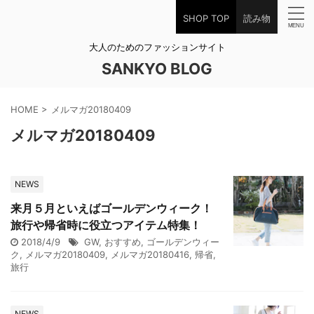
SHOP TOP
読み物
大人のためのファッションサイト
SANKYO BLOG
HOME
>
メルマガ20180409
メルマガ20180409
NEWS
来月５月といえばゴールデンウィーク！
旅行や帰省時に役立つアイテム特集！
2018/4/9
GW
,
おすすめ
,
ゴールデンウィー
ク
,
メルマガ20180409
,
メルマガ20180416
,
帰省
,
旅行
NEWS