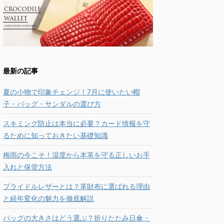
最新の記事
夏の小物で印象チェンジ！7月に使いたい帽
子・バッグ・サンダルの選び方
スキミング防止は本当に必要？カード情報を守
るために知っておきたい基礎知識
梅雨の今こそ！湿度から本革を守る正しいお手
入れと保管方法
ブライドルレザーとは？革財布に選ばれる理由
と経年変化の魅力を徹底解説
バッグの大きさはどう選ぶ？折りたたみ日傘・