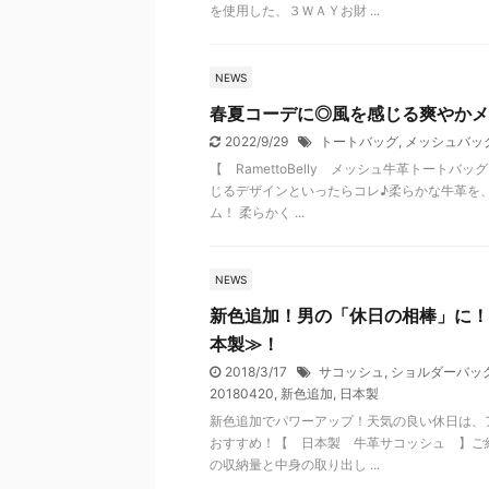
を使用した、３ＷＡＹお財 ...
NEWS
春夏コーデに◎風を感じる爽やかメ
2022/9/29
トートバッグ
,
メッシュバッ
【 RamettoBelly メッシュ牛革トート
じるデザインといったらコレ♪柔らかな牛革を
ム！ 柔らかく ...
NEWS
新色追加！男の「休日の相棒」に！
本製≫！
2018/3/17
サコッシュ
,
ショルダーバッ
20180420
,
新色追加
,
日本製
新色追加でパワーアップ！天気の良い休日は、
おすすめ！【 日本製 牛革サコッシュ 】ご紹
の収納量と中身の取り出し ...