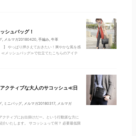
ッシュバッグ！
グ
,
メルマガ20180420
,
手編み
,
牛革
バッグ 】 やっぱり押さえておきたい！爽やかな風を感
、≪メッシュバッグ≫で仕立てたこちらのアイテ
アクティブな大人のサコッシュ≪日
グ
,
ミニバッグ
,
メルマガ20180317
,
メルマガ
アクティブにお出掛けだー。という行動派な方に
介いたします。 サコッシュって何？ 必要最低限