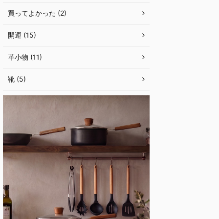
買ってよかった (2)
開運 (15)
革小物 (11)
靴 (5)