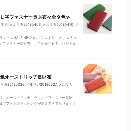
Ｌ字ファスナー長財布≪全９色≫
製牛革
,
メルマガ20180406
,
メルマガ20180410
,
メ
ンド≪HALEINE(アレンヌ)≫より、久しぶりの
字ファスナー長財布 】ご紹介させていただきま
気オーストリッチ長財布
マガ20180326
,
メルマガ20180327
,
メルマガ
【 オーストリッチ ラウンドファスナー長財
日ギフト≫のラッピングが増えてきております！