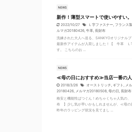
NEWS
新作！薄型スマートで使いやすい。
2022/10/27
Ｌ字ファスナー
,
フランス
ルマガ20180426
,
牛革
,
長財布
洗練された大人へ送る、SANKYOオリジナルブラ
最新作アイテムが入荷しました！【 牛革 Ｌ
す。 こちらのお ...
NEWS
≪母の日におすすめ≫当店一番の人
2018/3/26
オーストリッチ
,
ギフト
,
メル
20180426
,
メルマガ20180508
,
母の日
,
長財布
格安と機能性ばつぐん！めちゃくちゃ人気の、
布 】少し気が早いかもしれませんが、≪母の
昨年のラッピング状況を見てまし ...