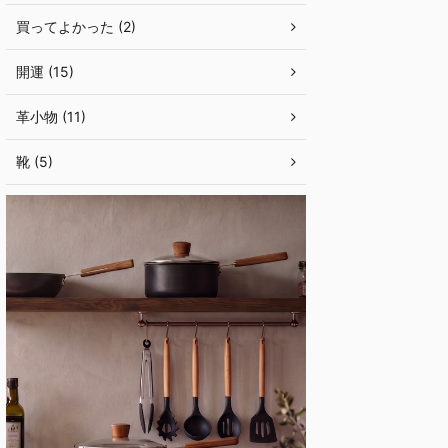
買ってよかった (2)
開運 (15)
革小物 (11)
靴 (5)