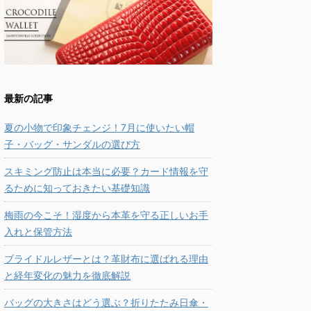
最新の記事
夏の小物で印象チェンジ！7月に使いたい帽
子・バッグ・サンダルの選び方
スキミング防止は本当に必要？カード情報を守
るために知っておきたい基礎知識
梅雨の今こそ！湿度から本革を守る正しいお手
入れと保管方法
ブライドルレザーとは？革財布に選ばれる理由
と経年変化の魅力を徹底解説
バッグの大きさはどう選ぶ？折りたたみ日傘・